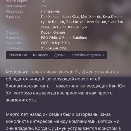
Всего серий:
12
MyDramalist:
7.8
Режиссер:
Ли Гван-ён
В ролях:
Пак Ха-сон, Квон Юль, Мун Хи-гён, Ким Джон-
гу, Чо Ван-ги, Пэк Ын-хе, Чхве Юн-на, Чхве Тхэ-
хван, Юн Сыль, Кан Э-щим
Страна:
Корея Южная
В переводе:
FSG White & Black.Subtitles
Качество:
WEB-DLRip 720p
Премьера:
21 ноября 2020
Романтика
Комедия
Драма
Корейские дорамы
Молодая и талантливая адвокат Су Джун становится
обладательницей шокирующей новости: её
биологическая мать — известная телеведущая Кан Юн
Хи, которую она всегда воспринимала как просто
знаменитость.
Много лет назад их семьи были разорваны из-за
конфликта интересов между компаниями, которыми
они владели. Когда Су Джун устраивается юристом в