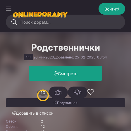
Войти
Родственнички
20 мин
2020
Добавлено: 25-02-2025, 03:54
15+
Смотреть
10
1
0
Поделиться
Добавить в список
Сезон:
2
Серия:
12