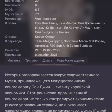
Всего серий:
20
Кинопоиск:
6.6
IMDB:
6.3
MyDramalist:
7.2
Режиссер:
Чон Чхан-гын
В ролях:
Суэ, Ким Ган-у, Ким Ми-сук, Ким Джон-нан, Ли
И-дам, Ю Дон-гын, Ли Хак-чу, Ли Чхун-джу,
Ким Ён-джэ, Ли Гю-хён
Страна:
Корея Южная
В переводе:
Тайм Медиа Групп, GoodTime Media, STEPonee,
АрхиAsia, FSG Sub-Unit Zoloto.Subtitles
Качество:
WEB-DLRip 720p
Премьера:
8 декабря 2021
Мистика
Триллер
Драма
Корейские дорамы
История разворачивается вокруг художественного
музея, принадлежащего могущественному
конгломерату Сон Джин — гиганту корейской
экономики. Этот финансово-промышленный
конгломерат не только контролирует экономические
рычаги управления страной, но и оказывает
значительное влияние на политическую жизнь Южной