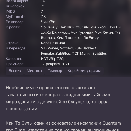
Всего серий:
16
Кинопоиск:
7.1
IMDB:
7
MyDramalist:
7.8
Режиссер:
Чин Хёк
В ролях:
Чо Сын-у, Пак Щин-хе, Ким Бён-чхоль, Тхэ Ин-
хо, Хо Джун-сок, Чон Гук-хван, Чон Хе-ин, Тхэ
Вон-сок, Ким Джон-тхэ, Ли Ён-су
Страна:
Корея Южная
В переводе:
STEPonee, SoftBox, FSG Baddest
Females.Subtitles, ФСГ Мания.Subtitles
Качество:
HDTVRip 720p
Премьера:
17 февраля 2021
Боевик
Мистика
Триллер
Корейские дорамы
Необъяснимое происшествие сталкивает
талантливого инженера с загадочными тайнами
мироздания и с девушкой из будущего, которая
пришла за ним.
Хан Тэ Суль, один из основателей компании Quantum
and Time, известен не только своими выдающимися