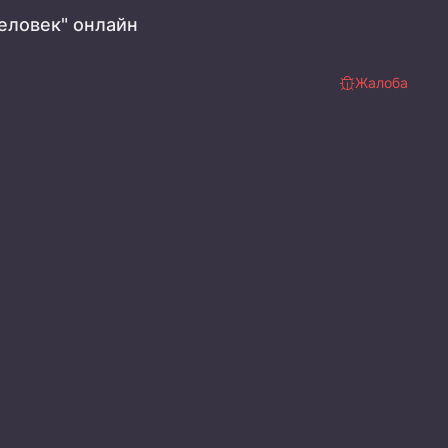
еловек" онлайн
Жалоба