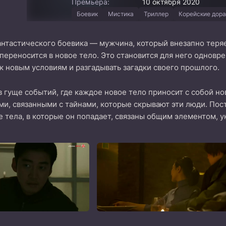
Премьера:
10 октября 2020
Боевик
Мистика
Триллер
Корейские дор
нтастического боевика — мужчина, который внезапно теряе
 переносится в новое тело. Это становится для него однов
к новым условиям и разгадывать загадки своего прошлого.
в гуще событий, где каждое новое тело приносит с собой н
и, связанными с тайнами, которые скрывают эти люди. Пос
е тела, в которые он попадает, связаны общим элементом, 