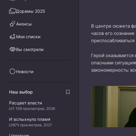
Дорамы 2025
Анонсы
В центре сюжета фа
часов его сознание
Мои списки
приспосабливаться 
Вы смотрели
Герой оказывается 
опасными ситуациям
закономерность: вс
Новости
Наш выбор
Расцвет власти
1 108 просмотров, 2026
И вспыхнуло пламя
875 просмотров, 202?
Цветение