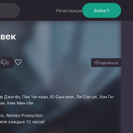
Регистрация
Войти
век
0
Поделиться
им Джи-ён, Пак Чи-хван, Ю Сын-мок, Ли Сон-ук, Хон Ги-
сан, Ким Мин-гён
ms, Akimbo Production
еле каждые 12 часов!