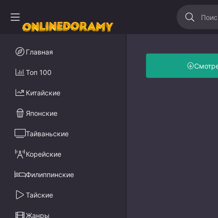
Главная
Смотр
Топ 100
Китайские
Японские
Тайваньские
Корейские
Филиппинские
Тайские
Жанры