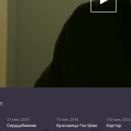
т:
37 мин, 2023
70 мин, 2016
133 мин, 2022
ем дне
Сердцебиение
Красавица Гон Шим
Картер