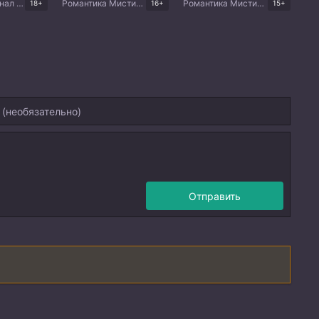
Боевик Криминал Триллер Корейские дорамы
Романтика Мистика Триллер Китайские дорамы
Романтика Мистика Комедия Драма Корейские дорамы
18+
16+
15+
Отправить