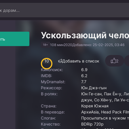
Ускользающий чело
еть
108 мин
2020
Добавлено: 25-02-2025, 03:46
18+
10
Добавить в список
2
Кинопоиск:
6.9
IMDB:
6.2
MyDramalist:
7.7
Режиссер:
Юн Джэ-гын
В ролях:
Юн Ге-сан, Пак Ён-у, Л
джун, Со Хён-у, Ли Ун-
Страна:
Корея Южная
В переводе:
АрхиAsia, Head Pack Fil
Слоган:
Просыпаться в чужом т
Качество:
BDRip 720p