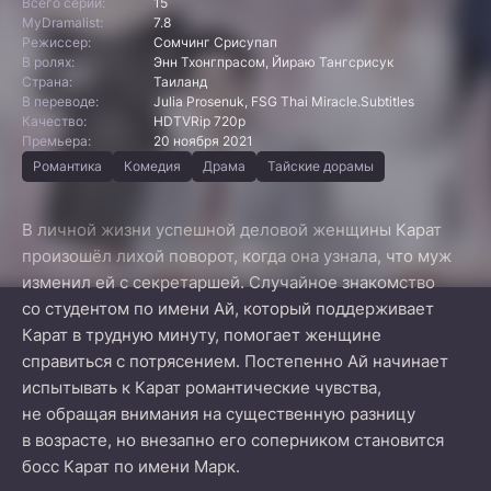
Всего серий:
15
MyDramalist:
7.8
Режиссер:
Сомчинг Срисупап
В ролях:
Энн Тхонгпрасом, Йираю Тангсрисук
Страна:
Таиланд
В переводе:
Julia Prosenuk, FSG Thai Miracle.Subtitles
Качество:
HDTVRip 720p
Премьера:
20 ноября 2021
Романтика
Комедия
Драма
Тайские дорамы
В личной жизни успешной деловой женщины Карат
произошёл лихой поворот, когда она узнала, что муж
изменил ей с секретаршей. Случайное знакомство
со студентом по имени Ай, который поддерживает
Карат в трудную минуту, помогает женщине
справиться с потрясением. Постепенно Ай начинает
испытывать к Карат романтические чувства,
не обращая внимания на существенную разницу
в возрасте, но внезапно его соперником становится
босс Карат по имени Марк.