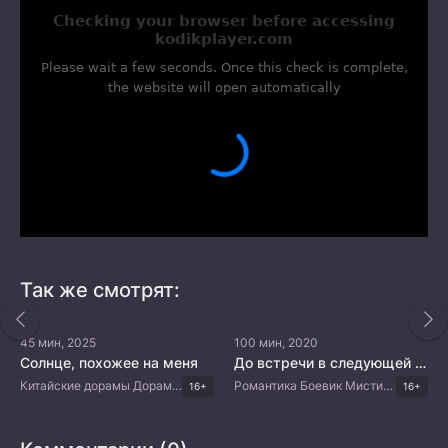
Так же смотрят:
45 мин, 2025
100 мин, 2020
Солнце, похожее на меня
До встречи в следующей жизни
Китайские дорамы Дорамы 2025 Романтика
Романтика Боевик Мистика Триллер Тайские дорамы
16+
16+