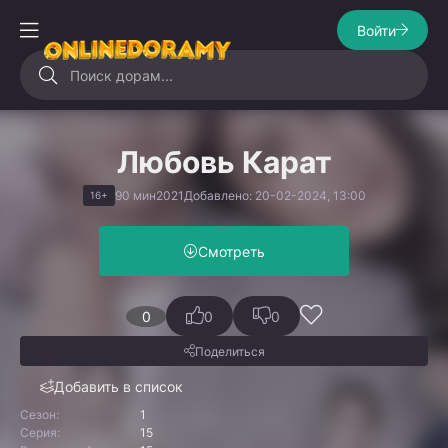
Войти
Любовь Карат
90 мин
2021
Добавлено: 20-02-2024, 13:00
16+
Смотреть
0
0
0
Поделиться
Добавить в список
Сезон:
1
Серия:
15