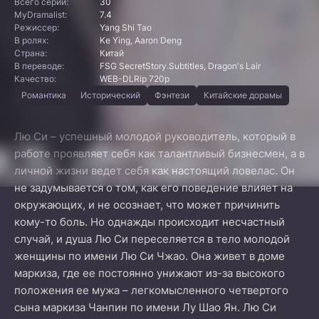
Всего серий:
30
MyDramalist:
7.4
Режиссер:
Yang Shi Tao
В ролях:
Ke Ying, Aaron Deng
Страна:
Китай
В переводе:
FSG SecretStory.Subtitles, Dragon's Lair
Качество:
WEB-DLRip 720p
Романтика
Исторический
Фэнтези
Китайские дорамы
Лю Си – успешный молодой руководитель, который в
работе проявляет себя как талантливый бизнесмен, а в
личной жизни ведет себя как настоящий ловелас. Он
не задумывается о том, как его поведение влияет на
окружающих, и не осознает, что может причинить
кому-то боль. Но однажды происходит несчастный
случай, и душа Лю Си переселяется в тело молодой
женщины по имени Лю Си Чжао. Она живет в доме
маркиза, где ее постоянно унижают из-за высокого
положения ее мужа – легкомысленного четвертого
сына маркиза Чанпин по имени Лу Шао Ян. Лю Си