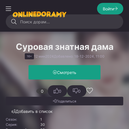
Войти
Суровая знатная дама
12 мин
2024
Добавлено: 18-12-2024, 11:00
16+
Смотреть
0
0
0
Поделиться
Добавить в список
Сезон:
1
Серия:
30