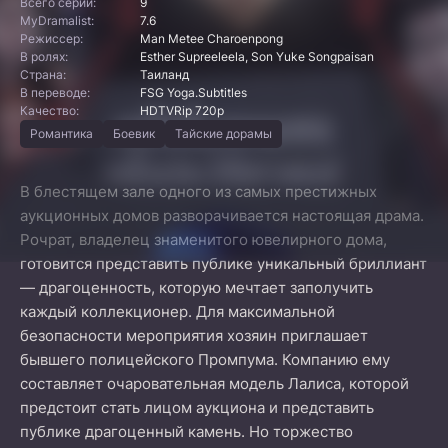
Всего серий:
9
MyDramalist:
7.6
Режиссер:
Man Metee Charoenpong
В ролях:
Esther Supreeleela, Son Yuke Songpaisan
Страна:
Таиланд
В переводе:
FSG Yoga.Subtitles
Качество:
HDTVRip 720p
Романтика
Боевик
Тайские дорамы
В блестящем зале одного из самых престижных
аукционных домов разворачивается настоящая драма.
Рочрат, владелец знаменитого ювелирного дома,
готовится представить публике уникальный бриллиант
— драгоценность, которую мечтает заполучить
каждый коллекционер. Для максимальной
безопасности мероприятия хозяин приглашает
бывшего полицейского Промпума. Компанию ему
составляет очаровательная модель Лалиса, которой
предстоит стать лицом аукциона и представить
публике драгоценный камень. Но торжество