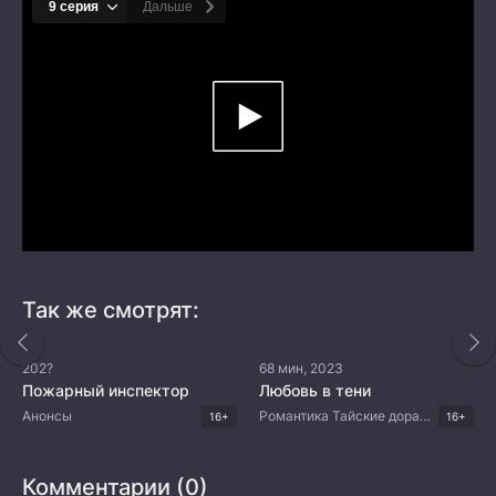
Так же смотрят:
202?
68 мин, 2023
Пожарный инспектор
Любовь в тени
Анонсы
Романтика Тайские дорамы
16+
16+
Комментарии (0)