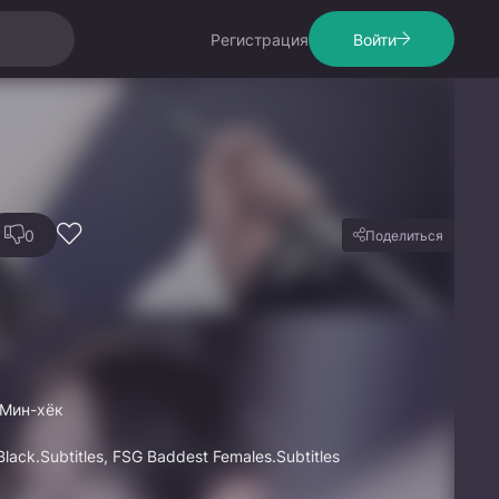
Регистрация
Войти
0
Поделиться
 Мин-хёк
lack.Subtitles, FSG Baddest Females.Subtitles