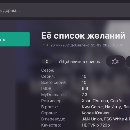
Её список желаний
еть
20 мин
2021
Добавлено: 25-02-2025, 00:00
15+
0
Добавить в список
0
Сезон:
1
Серия:
10
Всего серий:
10
IMDB:
6.9
MyDramalist:
7.3
Режиссер:
Хван Гён-сон, Сон Ун
В ролях:
Ким Со-хе, На Ин-у, Ли
Страна:
Корея Южная
В переводе:
J&N Union, FSG White & B
Качество:
HDTVRip 720p