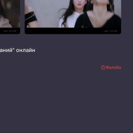
аний" онлайн
Жалоба