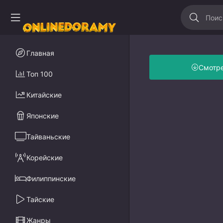
Главная
Смотр
Топ 100
Китайские
Японские
Тайваньские
Корейские
Филиппинские
Тайские
Жанры