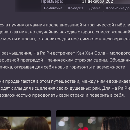
Премьера:
31 декабря 2021
Романтика
Комедия
Драма
Корейские д
ся в пучину отчаяния после внезапной и трагической гибел
довать за ним, но случайная находка старого списка желани
 мечты и планы, становится для неё символом незавершенн
 размышления, Ча Ра Ри встречает Кан Хан Сола – молодого 
серьезной преградой – паническим страхом сцены. Объеди
писка, открывая для себя новые горизонты и возможности.
они продвигаются в этом путешествии, между ними возникае
одят силы для исцеления своих душевных ран. Для Ча Ра Ри
 возможностью преодолеть свои страхи и поверить в себя.