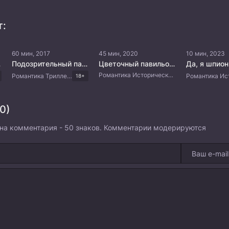
т:
60 мин, 2017
45 мин, 2020
10 мин, 2023
мертью
Подозрительный партнёр
Цветочный павильон Жуи
Да, я шпион
Романтика Исторический Мистика Китайские дорамы
Романтика Триллер Комедия Корейские дорамы
18+
0)
на комментария - 50 знаков. Комментарии модерируются