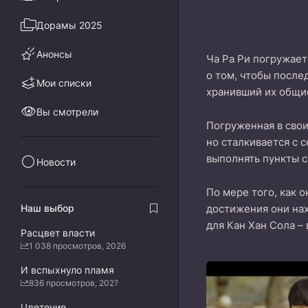
Дорамы 2025
Анонсы
Ча Ра Ри погружает
о том, чтобы после
Мои списки
хранивший их общие
Вы смотрели
Погруженная в свои
но сталкивается с 
выполнять пункты с
Новости
По мере того, как 
Наш выбор
достижения они нах
для Кан Хан Сола –
Расцвет власти
1 038 просмотров, 2026
И вспыхнуло пламя
836 просмотров, 202?
Цветение