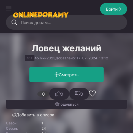
Войти
Ловец желаний
45 мин
2023
Добавлено: 17-07-2024, 13:12
16+
Смотреть
0
0
0
Поделиться
Добавить в список
Сезон:
1
Серия:
24