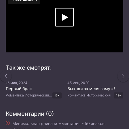
Так же смотрят:
15 мин, 2024
45 мин, 2020
Первый брак
Выходи за меня замуж!
Романтика Исторический Мистика Китайские дорамы
Романтика Исторический Мистика Комедия Китайские дорамы
13+
13+
Комментарии (0)
Минимальная длина комментария - 50 знаков.