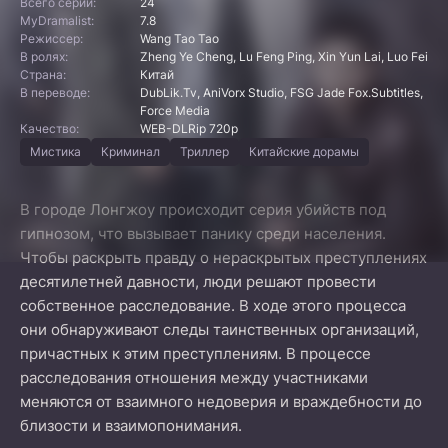
Всего серий:
24
MyDramalist:
7.8
Режиссер:
Wang Tao Tao
В ролях:
Zheng Ye Cheng, Lu Feng Ping, Xin Yun Lai, Luo Fei
Страна:
Китай
В переводе:
DubLik.Tv, AniVorx Studio, FSG Jade Fox.Subtitles,
Force Media
Качество:
WEB-DLRip 720p
Мистика
Криминал
Триллер
Китайские дорамы
В городе Лонгжоу происходит серия убийств под
гипнозом, что вызывает панику среди населения.
Чтобы раскрыть правду о нераскрытых преступлениях
десятилетней давности, люди решают провести
собственное расследование. В ходе этого процесса
они обнаруживают следы таинственных организаций,
причастных к этим преступлениям. В процессе
расследования отношения между участниками
меняются от взаимного недоверия и враждебности до
близости и взаимопонимания.