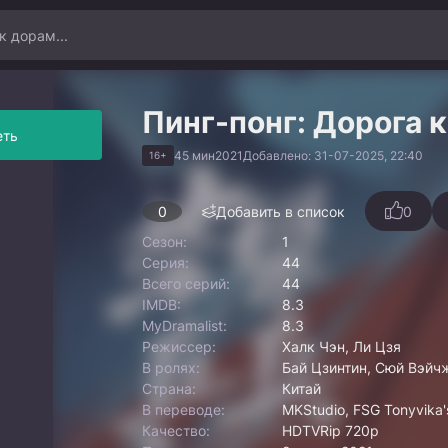
Пинг-понг: Дорога к
еть
45 мин
2021
Добавлено: 31-07-2025, 22:40
16+
0
Добавить в список
0
Сезон:
1
Серия:
44
Всего серий:
44
IMDB:
8.3
MyDramalist:
8.3
Режиссер:
Халк Чэн, Ли Цзя
В ролях:
Бай Цзинтин, Сюй Вэйчж
Страна:
Китай
В переводе:
MKStudio, FSG Tonyvika's
Качество:
HDTVRip 720p