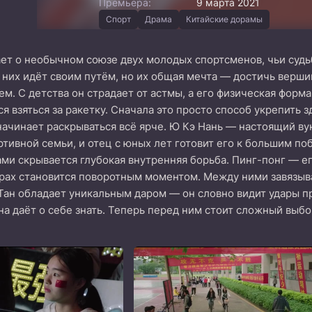
Премьера:
9 марта 2021
Спорт
Драма
Китайские дорамы
ет о необычном союзе двух молодых спортсменов, чьи судь
 них идёт своим путём, но их общая мечта — достичь верши
м. С детства он страдает от астмы, а его физическая форм
я взяться за ракетку. Сначала это просто способ укрепить з
 начинает раскрываться всё ярче. Ю Кэ Нань — настоящий ву
тивной семьи, и отец с юных лет готовит его к большим по
и скрывается глубокая внутренняя борьба. Пинг-понг — его 
ах становится поворотным моментом. Между ними завязыва
Тан обладает уникальным даром — он словно видит удары пр
на даёт о себе знать. Теперь перед ним стоит сложный выб