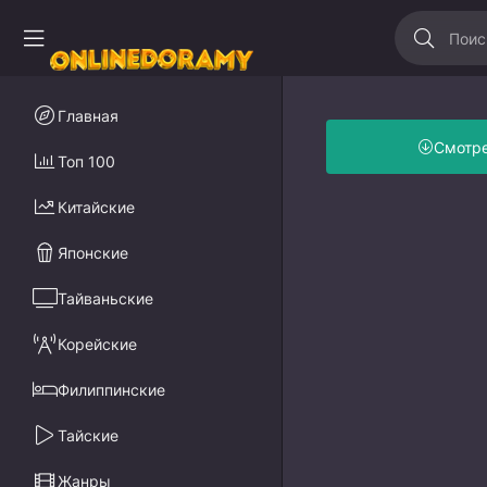
Главная
Смотр
Топ 100
Китайские
Японские
Тайваньские
Корейские
Филиппинские
Тайские
Жанры