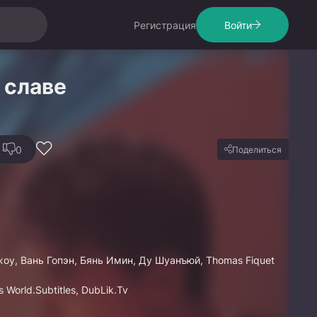
Регистрация
Войти
 славе
0
Поделиться
оу, Вань Гопэн, Бянь Имин, Ду Шуанъюй, Thomas Fiquet
 World.Subtitles, DubLik.Tv