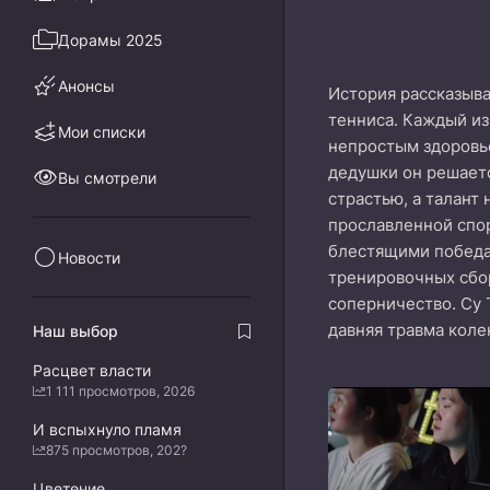
Дорамы 2025
Анонсы
История рассказыва
тенниса. Каждый из
Мои списки
непростым здоровье
дедушки он решаетс
Вы смотрели
страстью, а талант
прославленной спор
блестящими победам
Новости
тренировочных сбор
соперничество. Су 
давняя травма коле
Наш выбор
Расцвет власти
1 111 просмотров, 2026
И вспыхнуло пламя
875 просмотров, 202?
Цветение