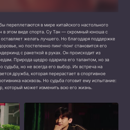
бы переплетаются в мире китайского настольного
н в этом виде спорта. Су Тан — скромный юноша с
а оставляет желать лучшего. Но благодаря поддержке
доровье, но постепенно пинг-понг становится его
ндеркинд с ракеткой в руках. Он происходит из
бедам. Природа щедро одарила его талантом, но за
судьба, но не всегда его выбор. Их встреча на
ется дружба, которая перерастает в спортивное
отивника насквозь. Но судьба готовит ему испытание:
ор, который может изменить всю его жизнь.