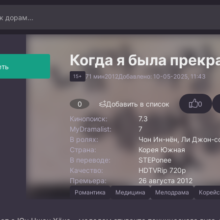
Когда я была прекр
еть
71 мин
2012
Добавлено: 10-05-2025, 11:43
15+
0
Добавить в список
0
Кинопоиск:
7.3
MyDramalist:
7
В ролях:
Чон Ин-нён, Ли Джон-со
Страна:
Корея Южная
В переводе:
STEPonee
Качество:
HDTVRip 720p
Премьера:
26 августа 2012
Романтика
Медицина
Мелодрама
Корейс