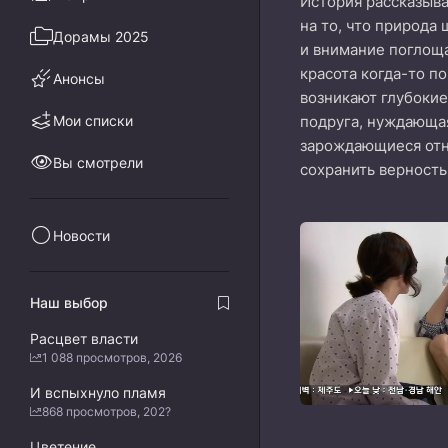
История рассказыва
на то, что природа
Дорамы 2025
и внимание поглоща
красота когда-то п
Анонсы
возникают глубокие
Мои списки
подруга, нуждающая
зарождающиеся отно
Вы смотрели
сохранить верность
Новости
Наш выбор
Расцвет власти
1 088 просмотров, 2026
И вспыхнуло пламя
868 просмотров, 202?
Цветение