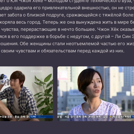
ет о Юн Чжон Хёке – молодом студенте технического вуза,
 щедро одарила его привлекательной внешностью, он не ст
ет забота о близкой подруге, сражающейся с тяжёлой болез
окоряла весь город. Теперь же она вынуждена жить в мире б
 чувства, перерастающие в нечто большее. Чжон Хёк оказы
ся в его поддержке в борьбе с недугом, с другой – Ли Син Э
шения. Обе женщины стали неотъемлемой частью его жизни,
 своим чувствам и обязательствам перед каждой из них.