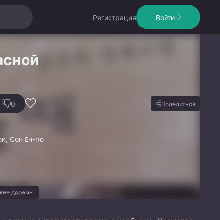
Регистрация
Войти
асной
0
Поделиться
к, Сон Ён-гю
кие дорамы