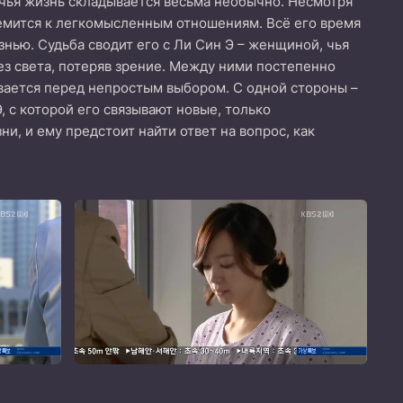
 чья жизнь складывается весьма необычно. Несмотря
ремится к легкомысленным отношениям. Всё его время
нью. Судьба сводит его с Ли Син Э – женщиной, чья
ез света, потеряв зрение. Между ними постепенно
вается перед непростым выбором. С одной стороны –
, с которой его связывают новые, только
 и ему предстоит найти ответ на вопрос, как