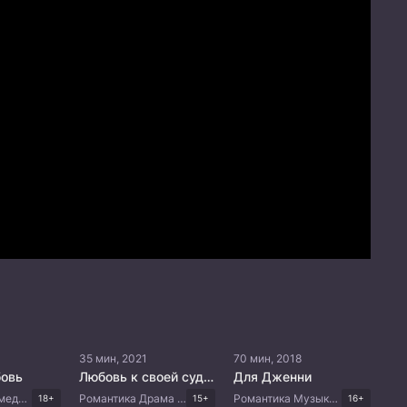
35 мин, 2021
70 мин, 2018
овь
Любовь к своей судьбе
Для Дженни
Романтика Комедия Корейские дорамы
Романтика Драма Корейские дорамы
Романтика Музыка Комедия Корейские дорамы
18+
15+
16+