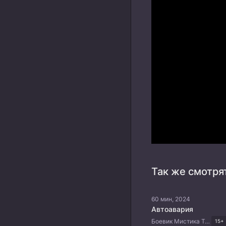
Так же смотря
60 мин, 2024
Автоавария
Боевик Мистика Триллер Комедия Корейские дорамы
15+