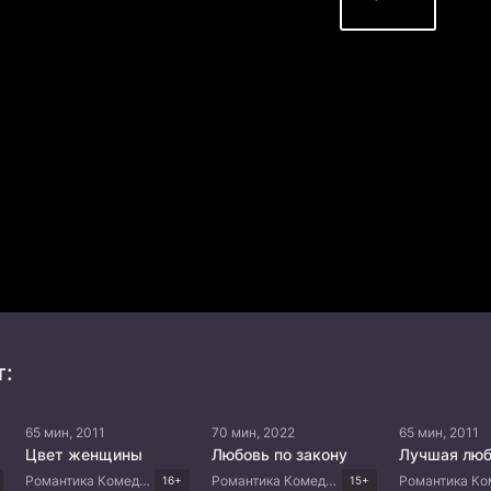
т:
65 мин, 2011
70 мин, 2022
65 мин, 2011
Цвет женщины
Любовь по закону
Лучшая люб
Романтика Комедия Корейские дорамы
Романтика Комедия Корейские дорамы
16+
15+