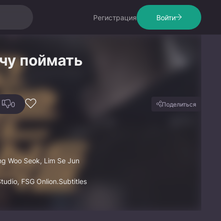
Регистрация
Войти
очу поймать
0
Поделиться
ng Woo Seok, Lim Se Jun
tudio, FSG Onlion.Subtitles