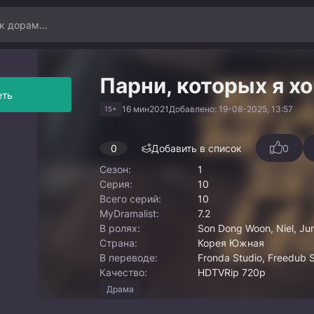
Парни, которых я х
еть
16 мин
2021
Добавлено: 19-08-2025, 13:57
15+
0
Добавить в список
0
Сезон:
1
Серия:
10
Всего серий:
10
MyDramalist:
7.2
В ролях:
Son Dong Woon, Niel, Ju
Страна:
Корея Южная
В переводе:
Fronda Studio, Freedub S
Качество:
HDTVRip 720p
Драма