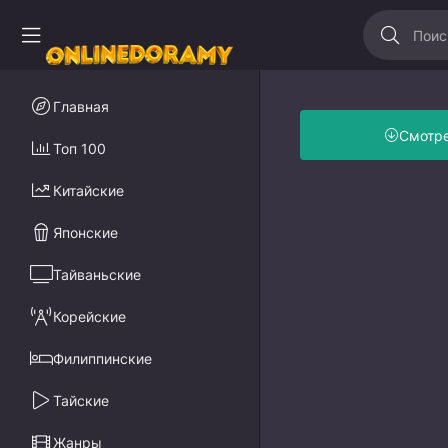
Главная
Смотр
Топ 100
Китайские
Японские
Тайваньские
Корейские
Филиппинские
Тайские
Жанры