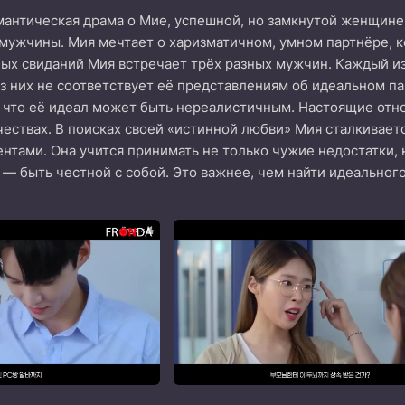
антическая драма о Мие, успешной, но замкнутой женщине.
мужчины. Мия мечтает о харизматичном, умном партнёре, к
ых свиданий Мия встречает трёх разных мужчин. Каждый из
из них не соответствует её представлениям об идеальном 
 что её идеал может быть нереалистичным. Настоящие отно
чествах. В поисках своей «истинной любви» Мия сталкивае
тами. Она учится принимать не только чужие недостатки, н
ь — быть честной с собой. Это важнее, чем найти идеальног