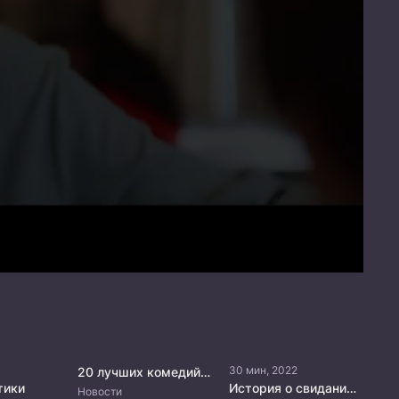
30 мин, 2022
20 лучших комедийных дорам, которые стоит посмотреть
тики
История о свидании без девушек
Новости