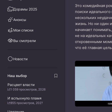
Это комедийная ром
Дорамы 2025
поиски идеального 
нескольких неудачн
Анонсы
жизнь. Но ни один 
начинает понимать,
Мои списки
не на идеальных ка
Вы смотрели
откровенными момен
что её главная цел
Новости
Наш выбор
Расцвет власти
1 059 просмотров, 2026
И вспыхнуло пламя
855 просмотров, 202?
Цветение