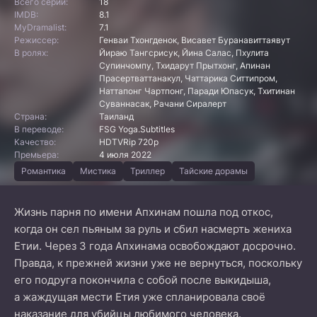
Всего серий:
18
IMDB:
8.1
MyDramalist:
7.1
Режиссер:
Генваи Тхонгденок, Висавет Буранавиттаявут
В ролях:
Йираю Тангсрисук, Йина Салас, Пхулита
Супинчомпу, Тхидарут Прытхонг, Апинан
Прасертваттанакул, Чаттарика Ситтипром,
Наттапонг Чартпонг, Паради Юпасук, Тхитинан
Суваннасак, Рачани Сиралерт
Страна:
Таиланд
В переводе:
FSG Yoga.Subtitles
Качество:
HDTVRip 720p
Премьера:
4 июля 2022
Романтика
Мистика
Триллер
Тайские дорамы
Жизнь парня по имени Апхинам пошла под откос,
когда он сел пьяным за руль и сбил насмерть жениха
Етии. Через 3 года Апхинама освобождают досрочно.
Правда, к прежней жизни уже не вернуться, поскольку
его подруга покончила с собой после выкидыша,
а жаждущая мести Етия уже спланировала своё
наказание для убийцы любимого человека.