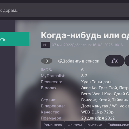
Когда-нибудь или 
еть
107 мин
2022
Добавлено: 16-03-2025, 19:16
16+
0
Добавить в список
0
IMDB:
6
MyDramalist:
8.2
Режиссер:
Хуан Теньцзэнь
В ролях:
Элис Ко, Грег Сюй, Патр
Berry Wen-i Kuo, Джей.
Страна:
Гонконг, Китай, Тайвань
В переводе:
Дораманутая / W³: voic
Качество:
WEB-DLRip 720p
Премьера:
23 декабря 2022
Романтика
Фэнтези
Мистика
Тайваньски