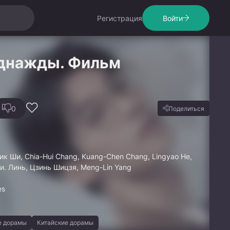
Регистрация
Войти
однажды. Фильм
0
Поделиться
ик Ши, Chia-Hui Chang, Kuang-Chen Chang, Lingyao He,
Си. Линь, Цзинь Шицзя, Meng-Lin Yang
es
е дорамы
Китайские дорамы