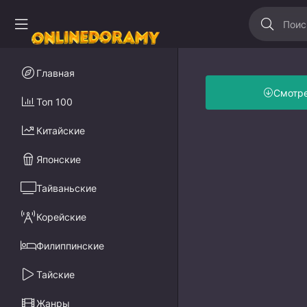
Главная
Смотр
Топ 100
Китайские
Японские
Тайваньские
Корейские
Филиппинские
Тайские
Жанры