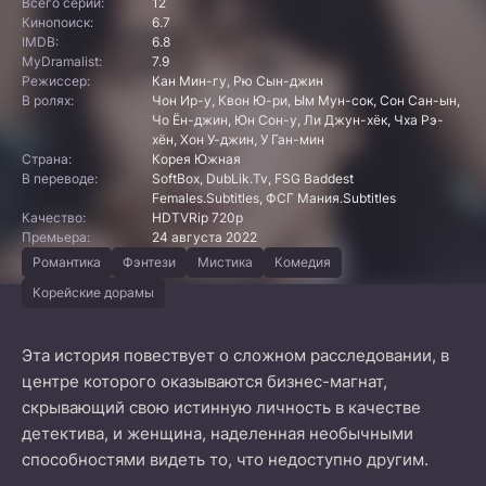
Всего серий:
12
Кинопоиск:
6.7
IMDB:
6.8
MyDramalist:
7.9
Режиссер:
Кан Мин-гу, Рю Сын-джин
В ролях:
Чон Ир-у, Квон Ю-ри, Ым Мун-сок, Сон Сан-ын,
Чо Ён-джин, Юн Сон-у, Ли Джун-хёк, Чха Рэ-
хён, Хон У-джин, У Ган-мин
Страна:
Корея Южная
В переводе:
SoftBox, DubLik.Tv, FSG Baddest
Females.Subtitles, ФСГ Мания.Subtitles
Качество:
HDTVRip 720p
Премьера:
24 августа 2022
Романтика
Фэнтези
Мистика
Комедия
Корейские дорамы
Эта история повествует о сложном расследовании, в
центре которого оказываются бизнес-магнат,
скрывающий свою истинную личность в качестве
детектива, и женщина, наделенная необычными
способностями видеть то, что недоступно другим.