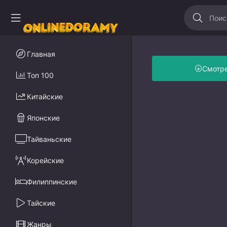
Главная
Смотр
Топ 100
Китайские
Японские
Тайваньские
Корейские
Филиппинские
Тайские
Жанры