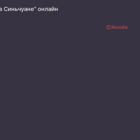
в Синьчуане" онлайн
Жалоба