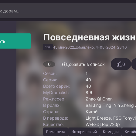
Повседневная жизн
еть
45 мин
2022
Добавлено: 4-08-2024, 23:10
13+
0
Добавить в список
0
Сезон:
1
Серия:
40
Всего серий:
40
MyDramalist:
8.6
Режиссер:
Zhao Qi Chen
В ролях:
Bai Jing Ting, Yin Zheng /
Страна:
Китай
В переводе:
Light Breeze, FSG Tonyvi
Качество:
WEB-DLRip 720p
Романтика
Исторический
Комедия
Китай