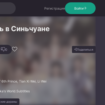
Регистрация
Войти
ь в Синьчуане
0
Поделиться
 6th Prince, Tian Xi Wei, Li Wei
ka's World.Subtitles
ские дорамы