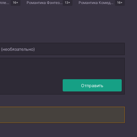
Криминал Триллер Китайские дорамы
Романтика Фэнтези Китайские дорамы
Романтика Комедия Китайские дорамы
16+
13+
16+
Отправить