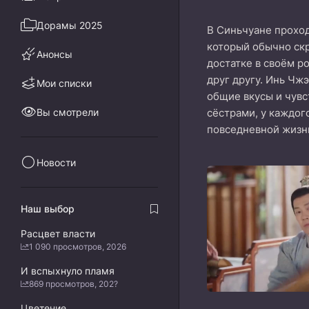
Дорамы 2025
В Синьчуане проход
который обычно скр
Анонсы
достатке в своём р
друг другу. Инь Чж
Мои списки
общие вкусы и чувс
Вы смотрели
сёстрами, у каждог
повседневной жизн
Новости
Наш выбор
Расцвет власти
1 090 просмотров, 2026
И вспыхнуло пламя
869 просмотров, 202?
Цветение