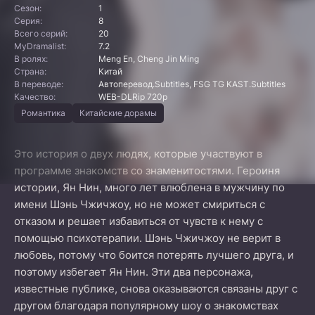
Сезон:
1
Серия:
8
Всего серий:
20
MyDramalist:
7.2
В ролях:
Meng En, Cheng Jin Ming
Страна:
Китай
В переводе:
Автоперевод.Subtitles, FSG TG KAST.Subtitles
Качество:
WEB-DLRip 720p
Романтика
Китайские дорамы
Это история о двух людях, которые участвуют в
программе знакомств со знаменитостями. Героиня
истории, Ян Нин, много лет влюблена в мужчину по
имени Шэнь Чжичжоу, но не может смириться с
отказом и решает избавиться от чувств к нему с
помощью психотерапии. Шэнь Чжичжоу не верит в
любовь, потому что боится потерять лучшего друга, и
поэтому избегает Ян Нин. Эти два персонажа,
известные публике, снова оказываются связаны друг с
другом благодаря популярному шоу о знакомствах