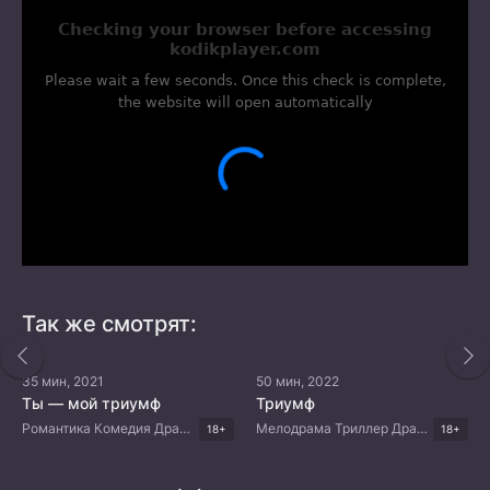
Так же смотрят:
35 мин, 2021
50 мин, 2022
Ты — мой триумф
Триумф
Романтика Комедия Драма Китайские дорамы
Мелодрама Триллер Драма Корейские дорамы
18+
18+