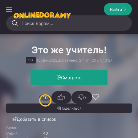
Войти
Это же учитель!
45 мин
2022
Добавлено: 24-01-2024, 13:27
18+
Смотреть
10
1
0
Поделиться
Добавить в список
Сезон:
1
Серия:
40