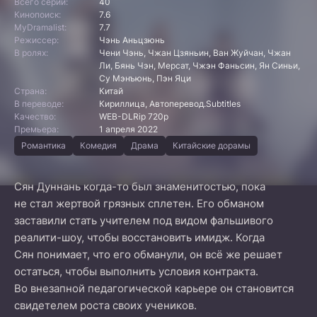
Всего серий:
40
Кинопоиск:
7.6
MyDramalist:
7.7
Режиссер:
Чэнь Аньцзюнь
В ролях:
Чени Чэнь, Чжан Цзяньин, Ван Жуйчан, Чжан
Ли, Бянь Чэн, Мерсат, Чжэн Фаньсин, Ян Синьи,
Су Мэнъюнь, Пэн Яци
Страна:
Китай
В переводе:
Кириллица, Автоперевод.Subtitles
Качество:
WEB-DLRip 720p
Премьера:
1 апреля 2022
Романтика
Комедия
Драма
Китайские дорамы
Сян Дуннань когда-то был знаменитостью, пока
не стал жертвой грязных сплетен. Его обманом
заставили стать учителем под видом фальшивого
реалити-шоу, чтобы восстановить имидж. Когда
Сян понимает, что его обманули, он всё же решает
остаться, чтобы выполнить условия контракта.
Во внезапной педагогической карьере он становится
свидетелем роста своих учеников.