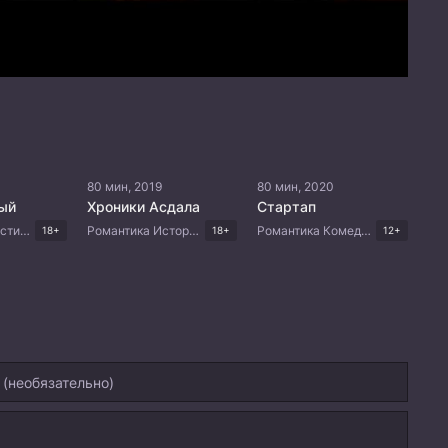
80 мин, 2019
80 мин, 2020
ый
Хроники Асдала
Стартап
Романтика Мистика Мелодрама Драма Корейские дорамы
Романтика Исторический Фэнтези Корейские дорамы
Романтика Комедия Корейские дорамы
18+
18+
12+