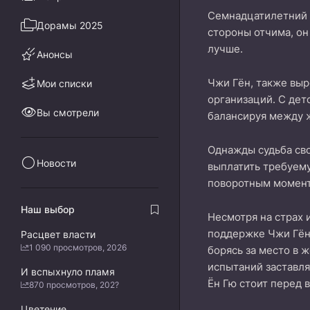
Семнадцатилетний Ё
Дорамы 2025
стороны отчима, он
лучше.
Анонсы
Чжи Гён, также выр
Мои списки
организаций. С дет
Вы смотрели
балансируя между 
Однажды судьба сво
Новости
выплатить требуему
поворотным моменто
Наш выбор
Несмотря на страх 
поддержке Чжи Гёна
Расцвет власти
1 090 просмотров, 2026
борясь за место в 
испытаний заставл
И вспыхнуло пламя
Ён Гю стоит перед 
870 просмотров, 202?
Цветение