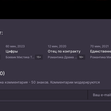
т:
60 мин, 2023
12 мин, 2020
70 мин, 2021
Цифры
Отец по контракту
Единственн
Боевик Мистика Триллер Драма Корейские дорамы
Романтика Драма Корейские дорамы
15+
16+
0)
на комментария - 50 знаков. Комментарии модерируются