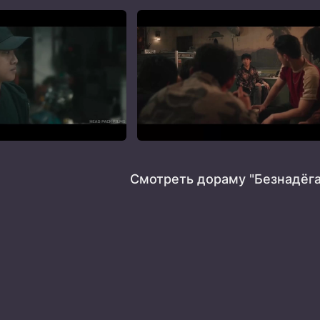
Смотреть дораму "Безнадёга