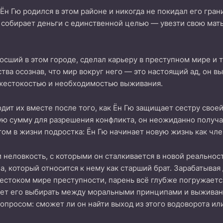
н Гю родился в этом районе и никогда не покидал его гран
 собирает деньги с единственной целью — увезти свою мать 
осший в этом городе, сделал карьеру в преступном мире и 
ства осознав, что мир вокруг него — это настоящий ад, он 
жестокостью и необходимостью выживания.
дит их вместе после того, как Ён Гю защищает сестру свое
ю сумму для разрешения конфликта, он неожиданно получа
м в жизни подростка: Ён Гю начинает новую жизнь как чле
и неловкость, с которыми он сталкивается в новой реальнос
, который относится к нему как старший брат. Зарабатывая
жестоком мире преступности, парень всё глубже погружаетс
яет его выбирать между моральными принципами и выживан
вопросом: сможет ли он найти выход из этого водоворота и