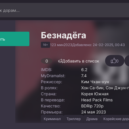
Безнадёга
еть
123 мин
2023
Добавлено: 24-02-2025, 00:43
16+
0
Добавить в список
0
IMDB:
6.2
MyDramalist:
7.4
Режиссер:
Ким Чхан-хун
В ролях:
Хон Са-бин, Сон Джун-г
Страна:
Корея Южная
В переводе:
Head Pack Films
Качество:
BDRip 720p
Премьера:
24 мая 2023
Криминал
Триллер
Драма
Корейские до