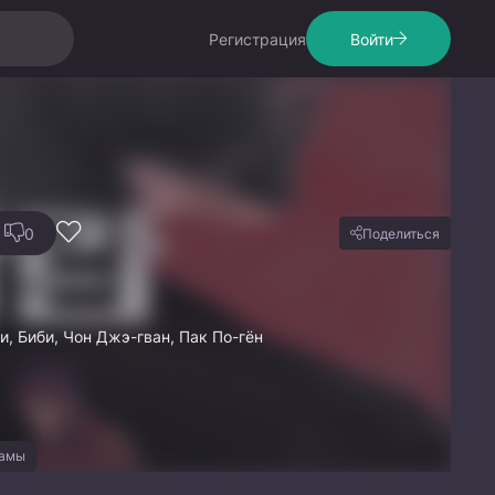
Регистрация
Войти
0
Поделиться
и, Биби, Чон Джэ-гван, Пак По-гён
рамы