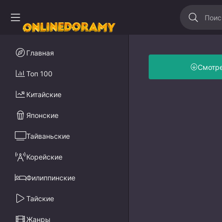
Главная
Смотр
Топ 100
Китайские
Японские
Тайваньские
Корейские
Филиппинские
Тайские
Жанры