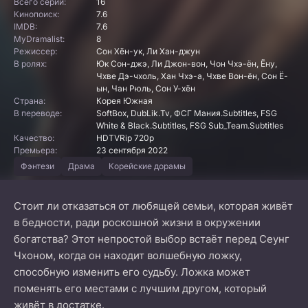
Всего серий:
16
Кинопоиск:
7.6
IMDB:
7.6
MyDramalist:
8
Режиссер:
Сон Хён-ук, Ли Хан-джун
В ролях:
Юк Сон-джэ, Ли Джон-вон, Чон Чхэ-ён, Ёну,
Чхве Дэ-чхоль, Хан Чхэ-а, Чхве Вон-ён, Сон Ё-
ын, Чан Рюль, Сон У-хён
Страна:
Корея Южная
В переводе:
SoftBox, DubLik.Tv, ФСГ Мания.Subtitles, FSG
White & Black.Subtitles, FSG Sub_Team.Subtitles
Качество:
HDTVRip 720p
Премьера:
23 сентября 2022
Фэнтези
Драма
Корейские дорамы
Стоит ли отказаться от любящей семьи, которая живёт
в бедности, ради роскошной жизни в окружении
богатства? Этот непростой выбор встаёт перед Сеунг
Чхоном, когда он находит волшебную ложку,
способную изменить его судьбу. Ложка может
поменять его местами с лучшим другом, который
живёт в достатке.