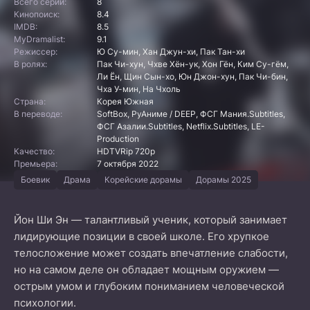
Всего серий:
8
Кинопоиск:
8.4
IMDB:
8.5
MyDramalist:
9.1
Режиссер:
Ю Су-мин, Хан Джун-хи, Пак Тан-хи
В ролях:
Пак Чи-хун, Чхве Хён-ук, Хон Гён, Ким Су-гём,
Ли Ён, Щин Сын-хо, Юн Джон-хун, Пак Чи-бин,
Чха У-мин, На Чхоль
Страна:
Корея Южная
В переводе:
SoftBox, РуАниме / DEEP, ФСГ Мания.Subtitles,
ФСГ Азалии.Subtitles, Netflix.Subtitles, LE-
Production
Качество:
HDTVRip 720p
Премьера:
7 октября 2022
Боевик
Драма
Корейские дорамы
Дорамы 2025
Йон Ши Эн — талантливый ученик, который занимает
лидирующие позиции в своей школе. Его хрупкое
телосложение может создать впечатление слабости,
но на самом деле он обладает мощным оружием —
острым умом и глубоким пониманием человеческой
психологии.