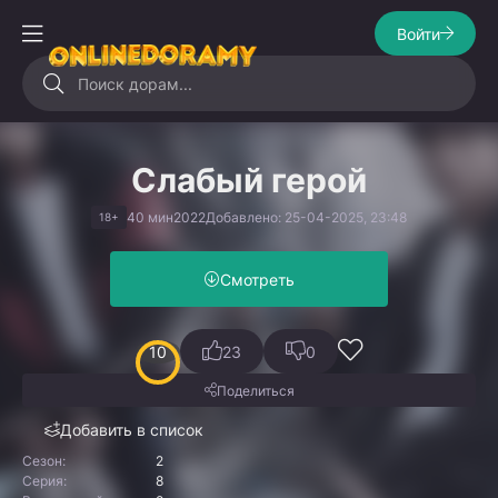
Войти
Слабый герой
40 мин
2022
Добавлено: 25-04-2025, 23:48
18+
Смотреть
10
23
0
Поделиться
Добавить в список
Сезон:
2
Серия:
8