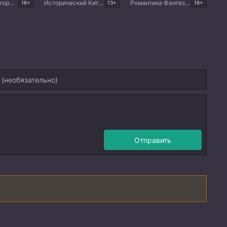
Романтика Исторический Фэнтези Мистика Китайские дорамы
Исторический Китайские дорамы
Романтика Фэнтези Драма Боевые искусства Китайские дорамы
16+
13+
16+
Отправить