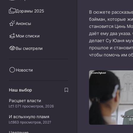
Дорамы 2025
В сюжете рассказыв
бэйман, которые жи
Анонсы
становится Цинь Мо.
даёт ему два указа
Мои списки
делает Су Юаня муж
прошлое и становит
Вы смотрели
чтобы помочь им об
Новости
Наш выбор
Расцвет власти
1 071 просмотров, 2026
И вспыхнуло пламя
863 просмотров, 202?
Цветение