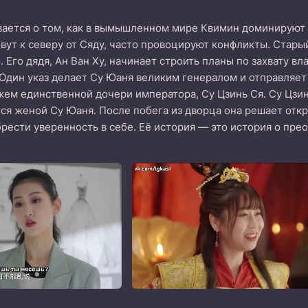
ается о том, как в вымышленном мире Квимин доминируют 
вут к северу от Сяду, часто провоцируют конфликты. Стары
 Его дядя, Ан Ван Ху, начинает строить планы по захвату в
. Один указ делает Су Юаня великим генералом и отправляет 
ем единственной дочери императора, Су Цзинь Ся. Су Цзин
ся женой Су Юаня. После побега из дворца она решает от
рести уверенность в себе. Её история — это история о пре