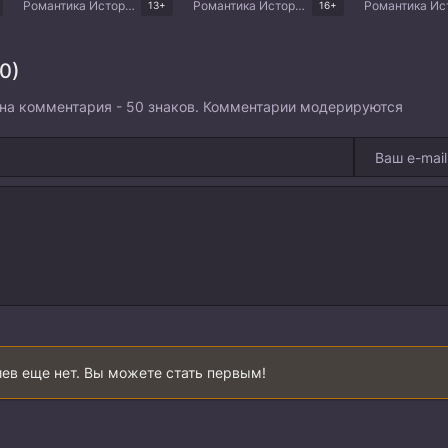
Романтика Исторический Комедия Китайские дорамы
Романтика Исторический Фэнтези Комедия Китайские дорамы
13+
16+
0)
на комментария - 50 знаков. Комментарии модерируются
ев еще нет. Вы можете стать первым!