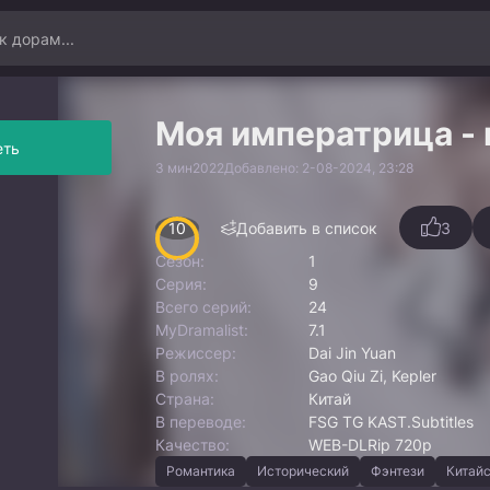
Моя императрица -
еть
3 мин
2022
Добавлено: 2-08-2024, 23:28
10
Добавить в список
3
Сезон:
1
Серия:
9
Всего серий:
24
MyDramalist:
7.1
Режиссер:
Dai Jin Yuan
В ролях:
Gao Qiu Zi, Kepler
Страна:
Китай
В переводе:
FSG TG KAST.Subtitles
Качество:
WEB-DLRip 720p
Романтика
Исторический
Фэнтези
Китай