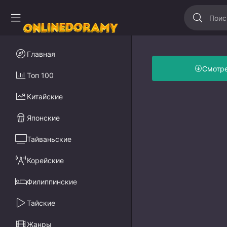
Главная
Смотр
Топ 100
Китайские
Японские
Тайваньские
Корейские
Филиппинские
Тайские
Жанры