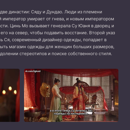
две династии: Сяду и Дундао. Люди из племени
й император умирает от гнева, и новым императором
ласти. Цинь Мо вызывает генерала Су Юаня в дворец и
его на север, чтобы подавить восстание. Второй указ
ь Ся, современный дизайнер одежды, попадает в
крыть магазин одежды для женщин больших размеров,
одолении стереотипов и поиске собственного стиля.