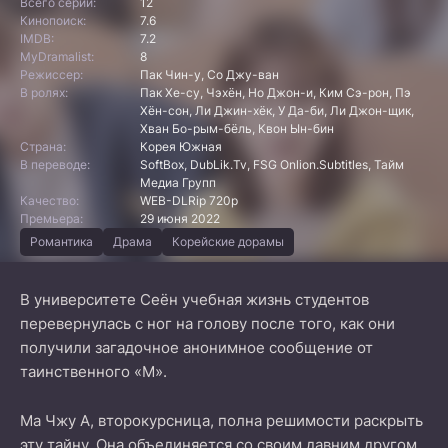
Всего серий:
12
Кинопоиск:
7.6
IMDB:
7.2
MyDramalist:
8
Режиссер:
Пак Чин-у, Со Джу-ван
В ролях:
Пак Хе-су, Чэхён, Но Джон-и, Ким Сэ-рон, Пэ
Хён-сон, Ли Джин-хёк, У Да-би, Ли Джон-щик,
Хван Бо-рым-бёль, Квон Ын-бин
Страна:
Корея Южная
В переводе:
SoftBox, DubLik.Tv, FSG Onlion.Subtitles, Тайм
Медиа Групп
Качество:
WEB-DLRip 720p
Премьера:
29 июня 2022
Романтика
Драма
Корейские дорамы
В университете Сеён учебная жизнь студентов
перевернулась с ног на голову после того, как они
получили загадочное анонимное сообщение от
таинственного «M».
Ма Чжу А, второкурсница, полна решимости раскрыть
эту тайну. Она объединяется со своим давним другом