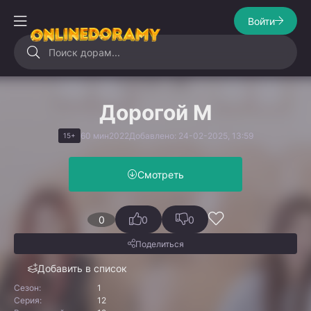
Войти
Дорогой М
60 мин
2022
Добавлено: 24-02-2025, 13:59
15+
Смотреть
0
0
0
Поделиться
Добавить в список
Сезон:
1
Серия:
12