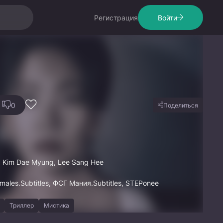
Регистрация
Войти
0
Поделиться
, Kim Dae Myung, Lee Sang Hee
males.Subtitles, ФСГ Мания.Subtitles, STEPonee
Триллер
Мистика