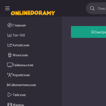
Главная
Смотр
Топ 100
Китайские
Японские
Тайваньские
Корейские
Филиппинские
Тайские
Жанры