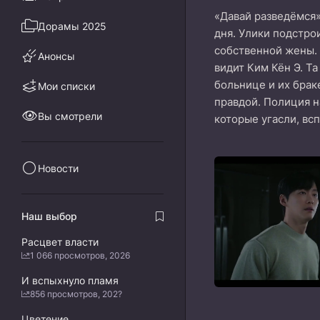
«Давай разведёмся»
Дорамы 2025
дня. Улики подстро
собственной жены. 
Анонсы
видит Ким Кён Э. Та
больнице и их брак
Мои списки
правдой. Полиция на
Вы смотрели
которые угасли, вс
Новости
Наш выбор
Расцвет власти
1 066 просмотров, 2026
И вспыхнуло пламя
856 просмотров, 202?
Цветение