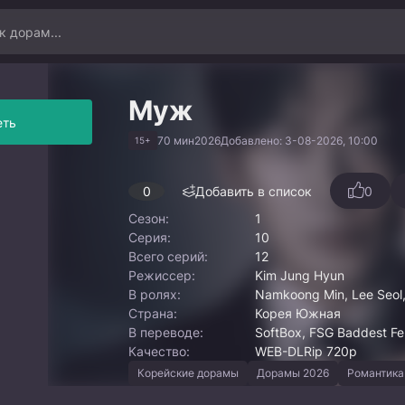
Муж
еть
70 мин
2026
Добавлено: 3-08-2026, 10:00
15+
0
Добавить в список
0
Сезон:
1
Серия:
10
Всего серий:
12
Режиссер:
Kim Jung Hyun
В ролях:
Namkoong Min, Lee Seol
Страна:
Корея Южная
В переводе:
SoftBox, FSG Baddest Fe
Качество:
WEB-DLRip 720p
Корейские дорамы
Дорамы 2026
Романтика