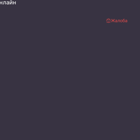
нлайн
Жалоба