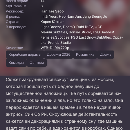
Всего серий:
14
MyDramalist:
8
Режиссер:
Han Tae Seob
В ролях:
Im Ji Yeon, Heo Nam Jun, Jang Seung Jo
Страна:
Корея Южная
В переводе:
Light Breeze, DorimЭ, DubLik.Tv, ФСГ
Мания.Subtitles, Bonsai Studio, FSG Baddest
Females.Subtitles, FSG Last Snow.Subtitles, Oppa-
a-a, Fronda Studio
Качество:
WEB-DLRip 720p
Корейские дорамы
Дорамы 2026
Романтика
Драма
Комедия
Фэнтези
Сюжет закручивается вокруг женщины из Чосона,
которая прошла путь от бедной девушки до
могущественной наложницы. Ее путь обрывается из-
за ложных обвинений и яда, но это только начало. Она
перерождается в нашем времени в теле неудачливой
актрисы Син Со Ри. Окружающая действительность
кажется ей декорациями к странному сну, где машины
ездят сами по себе, а еда хранится в коробках. Однако