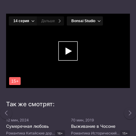
Так же смотрят:
12 мин, 2024
70 мин, 2019
Сумеречная любовь
Выживание в Чосоне
Романтика Китайские дорамы
Романтика Исторический Фэнтези Корейские дорамы
16+
15+