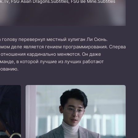
k.Tv, FSG Asian Dragons.Subtitles, FSG Be Mine.Subtitles
а голову перевернул местный хулиган Ли Сюнь.
амом деле является гением программирования. Сперва
х отношения кардинально меняются. Он даже
оманде, в которой лучшие из лучших работают
рованию.