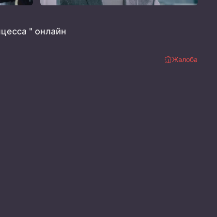
цесса " онлайн
Жалоба