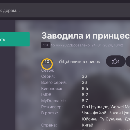
Заводила и принце
еть
45 мин
2022
Добавлено: 24-01-2024, 10:42
18+
10
Добавить в список
4
Сезон:
1
Серия:
36
Всего серий:
36
Кинопоиск:
8.5
IMDB:
8.2
MyDramalist:
8.7
Режиссер:
Лю Цзуньцзе, Weiwei M
В ролях:
Чэнь Фэйюй , Чжан Цзин
Юйсинь, Ту Сунъянь, Д
Страна:
Китай