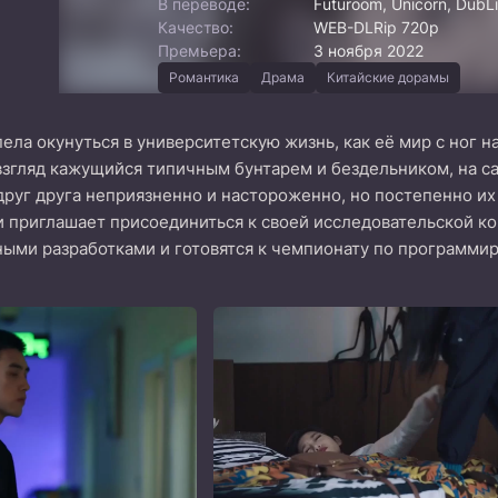
В переводе:
Futuroom, Unicorn, DubLi
Качество:
WEB-DLRip 720p
Премьера:
3 ноября 2022
Романтика
Драма
Китайские дорамы
ела окунуться в университетскую жизнь, как её мир с ног н
взгляд кажущийся типичным бунтарем и бездельником, на с
руг друга неприязненно и настороженно, но постепенно и
 и приглашает присоединиться к своей исследовательской к
ыми разработками и готовятся к чемпионату по программи