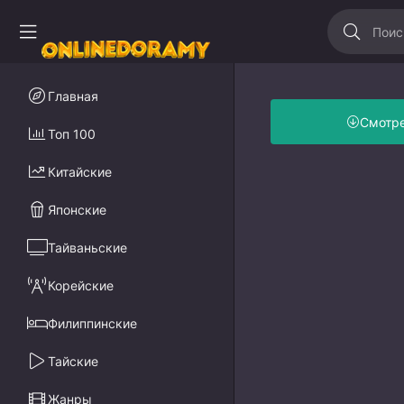
Главная
Смотр
Топ 100
Китайские
Японские
Тайваньские
Корейские
Филиппинские
Тайские
Жанры