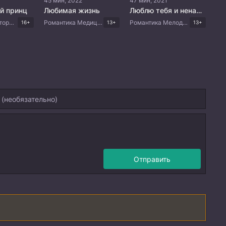
45 мин, 2022
47 мин, 2021
ой принц
Любимая жизнь
Люблю тебя и ненавижу
Романтика Исторический Фэнтези Комедия Китайские дорамы
Романтика Медицина Драма Китайские дорамы
Романтика Мелодрама Драма Корейские дорамы
16+
13+
13+
Отправить