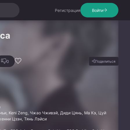
Регистрация
Войти
сса
0
Поделиться
a
ъи, Keni Zeng, Чжао Чживэй, Диди Цянь, Ма Кэ, Цуй
женни Цзэн, Тянь Лэйси