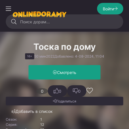
Войти
Тоска по дому
50 мин
2022
Добавлено: 4-08-2024, 11:04
16+
Смотреть
0
0
0
Поделиться
Добавить в список
Сезон:
1
Серия:
12