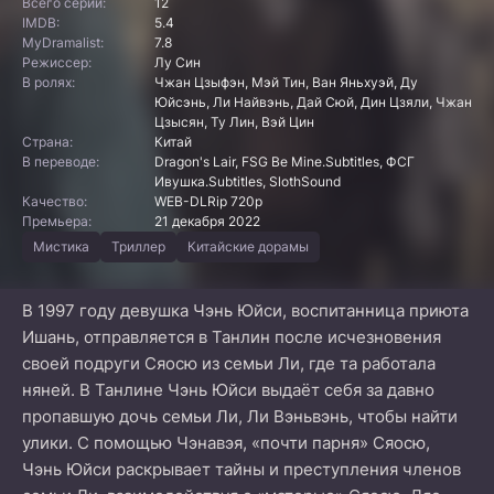
Всего серий:
12
IMDB:
5.4
MyDramalist:
7.8
Режиссер:
Лу Син
В ролях:
Чжан Цзыфэн, Мэй Тин, Ван Яньхуэй, Ду
Юйсэнь, Ли Найвэнь, Дай Сюй, Дин Цзяли, Чжан
Цзысян, Ту Лин, Вэй Цин
Страна:
Китай
В переводе:
Dragon's Lair, FSG Be Mine.Subtitles, ФСГ
Ивушка.Subtitles, SlothSound
Качество:
WEB-DLRip 720p
Премьера:
21 декабря 2022
Мистика
Триллер
Китайские дорамы
В 1997 году девушка Чэнь Юйси, воспитанница приюта
Ишань, отправляется в Танлин после исчезновения
своей подруги Сяосю из семьи Ли, где та работала
няней. В Танлине Чэнь Юйси выдаёт себя за давно
пропавшую дочь семьи Ли, Ли Вэньвэнь, чтобы найти
улики. С помощью Чэнавэя, «почти парня» Сяосю,
Чэнь Юйси раскрывает тайны и преступления членов