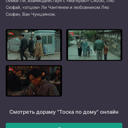
семьи Ли, взаимодействуя с «матерью» Сяосю, Ляо
Сюфай, «отцом» Ли Чэнтянем и любовником Ляо
Сюфан, Ван Чунцзяном.
Смотреть дораму "Тоска по дому" онлайн