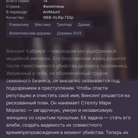
Всего серий:
14
Страна:
Филиппины
В переводе:
AniMaunt
Качество:
WEB-DLRip 720p
Романтика
Мистика
Триллер
Драма
Филиппинские дорамы
Дорамы 2025
Винсент Кабрера — наследник могущественной
медийной империи. Его безупречная жизнь рушится
после таинственного убийства делового противника.
Уверенный в себе, но обременённый грузом
семейного бизнеса, он внезапно оказывается под
подозрением в преступлении. Чтобы спасти
репутацию и очистить своё имя, Винсент решается на
рискованный план. Он нанимает Стеллу Мари
Моралес — загадочную, умную и независимую
женщину со скрытым прошлым. Её задача — стать его
алиби, создать видимость их совместного
времяпрепровождения в момент убийства. Теперь их