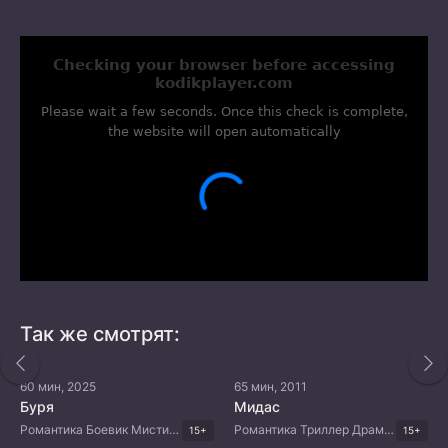
Так же смотрят:
60 мин, 2025
65 мин, 2011
Буря
Мидас
Романтика Боевик Мистика Триллер Дорамы 2025
Романтика Триллер Драма Корейские дорамы
15+
15+