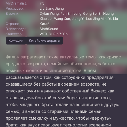
MyDramalist:
7.5
Режиссер:
Liu Jiang Jiang
В ролях:
Dylan Wang, Pan Bin Long, Gong Bei Bi, Huang
Xiao Lei, Wang Xun, Jiang Yi, Luo Jing Min, Ye Liu
Страна:
Китай
В переводе:
SlothSound
Качество:
WEB-DLRip 720p
Комедия
Китайские дорамы
Фильм затрагивает такие актуальные темы, как кризис
среднего возраста, семейные обязанности, забота о
пожилых людях и воспитание детей. В нём
рассказывается о том, как сотрудники предприятия,
оказавшиеся без работы в среднем возрасте, не
опускают руки и начинают собственный бизнес; как
старшая дочь богатой семьи борется против того,
чтобы младшего брата отдали на воспитание в другую
семью, и вместе со старшими членами семьи
проявляет смекалку и мужество, чтобы «вернуть»
брата; как внук использует технологии вселенной