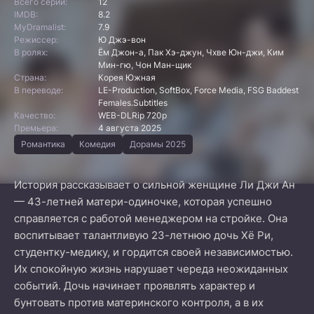
Всего серий:
12
IMDB:
8.2
MyDramalist:
7.9
Режиссер:
Ю Джэ-вон
В ролях:
Ём Джон-а, Пак Хэ-джун, Чхве Юн-джи, Ким
Мин-гю, Чон Ман-щик
Страна:
Корея Южная
В переводе:
LE-Production, SoftBox, Force Media, FSG Baddest
Females.Subtitles
Качество:
WEB-DLRip 720p
Премьера:
4 августа 2025
Романтика
Комедия
Дорамы 2025
История рассказывает о сильной женщине Ли Джи Ан
— 43-летней матери-одиночке, которая успешно
справляется с работой менеджером на стройке. Она
воспитывает талантливую 23-летнюю дочь Хё Ри,
студентку-медику, и гордится своей независимостью.
Их спокойную жизнь нарушает череда неожиданных
событий. Дочь начинает проявлять характер и
бунтовать против материнского контроля, а в их