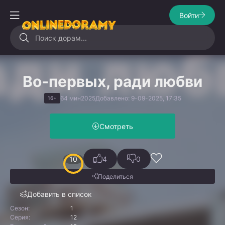
Войти
Во-первых, ради любви
64 мин
2025
Добавлено: 9-09-2025, 17:35
16+
Смотреть
10
4
0
Поделиться
Добавить в список
Сезон:
1
Серия:
12