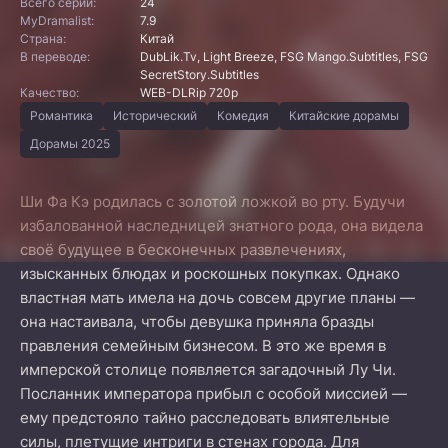
Всего серий:
24
MyDramalist:
7.9
Страна:
Китай
В переводе:
DubLik.Tv, Light Breeze, FSG Mango.Subtitles, FSG
SecretStory.Subtitles
Качество:
WEB-DLRip 720p
Романтика
Исторический
Комедия
Китайские дорамы
Дорамы 2025
Ши Фа Кэ родилась с золотой ложкой во рту. Будучи
избалованной наследницей знатного рода, она видела
своё будущее в бесконечных развлечениях,
изысканных блюдах и роскошных покупках. Однако
властная мать имела на дочь совсем другие планы —
она настаивала, чтобы девушка приняла бразды
правления семейным бизнесом. В это же время в
имперской столице появляется загадочный Лу Чи.
Посланник императора прибыл с особой миссией —
ему предстояло тайно расследовать влиятельные
силы, плетущие интриги в стенах города. Для