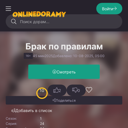
Войти
Брак по правилам
45 мин
2025
Добавлено: 10-08-2025, 05:00
16+
Смотреть
10
2
0
Поделиться
Добавить в список
Сезон:
1
Серия:
24