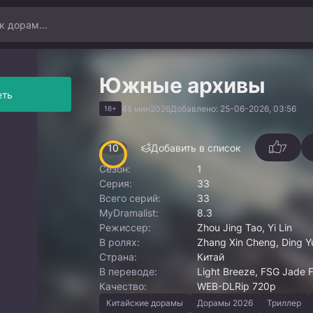
Южные архивы
еть
45 мин
2026
Добавлено: 25-06-2026, 03:56
16+
10
Добавить в список
7
Сезон:
1
Серия:
33
Всего серий:
33
MyDramalist:
8.3
Режиссер:
Zhou Jing Tao, Yi Lin
В ролях:
Zhang Xin Cheng, Ding Yu
Страна:
Китай
В переводе:
Light Breeze, FSG Jade F
Качество:
WEB-DLRip 720p
Китайские дорамы
Дорамы 2026
Триллер