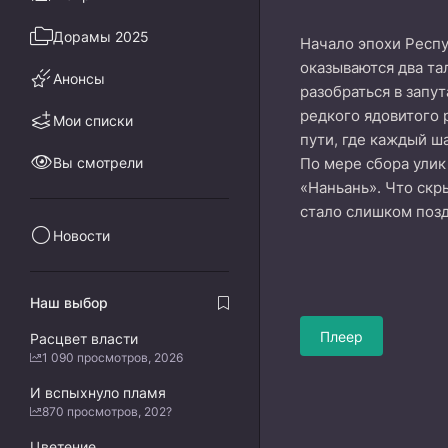
Дорамы 2025
Начало эпохи Респу
оказываются два та
Анонсы
разобраться в запу
редкого ядовитого 
Мои списки
пути, где каждый ш
Вы смотрели
По мере сбора улик
«Наньань». Что скр
стало слишком позд
Новости
Наш выбор
Плеер
Расцвет власти
1 090 просмотров, 2026
И вспыхнуло пламя
870 просмотров, 202?
Цветение