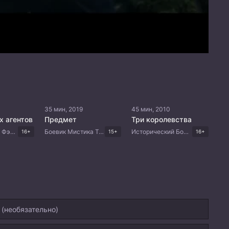
35 мин, 2019
45 мин, 2010
х агентов
Предмет
Три королевства
Исторический Фэнтези Китайские дорамы Дорамы 2025
Боевик Мистика Триллер Корейские дорамы
Исторический Боевик Китайские дорамы
16+
15+
16+