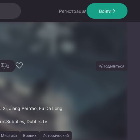
Регистрация
Войти
0
Поделиться
 Xi, Jiang Pei Yao, Fu Da Long
ox.Subtitles, DubLik.Tv
Мистика
Боевик
Исторический