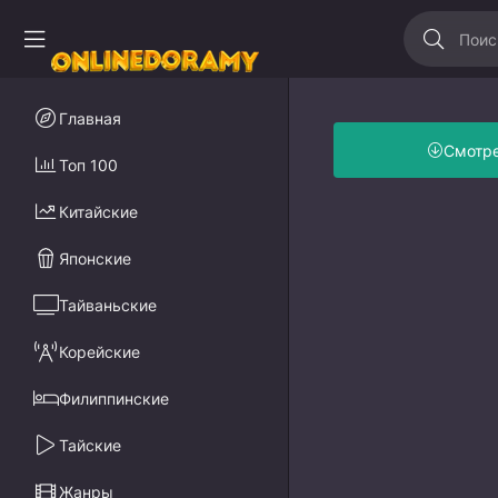
Главная
Смотр
Топ 100
Китайские
Японские
Тайваньские
Корейские
Филиппинские
Тайские
Жанры