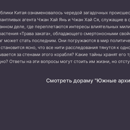
блики Китая ознаменовалось чередой загадочных происшес
лантливых агента Чжан Хай Янь и Чжан Хай Ся, служащие в
танном деле, где переплетаются интересы влиятельных мили
растения «Трава заката», обладающего смертоносными свой
аг может стать последним. Они погружаются в мир политиче
 становится ясно, что все нити расследования тянутся к од
ывается за стенами этого корабля? Какие тайны хранят его т
но? Ответы на эти вопросы могут стоить им жизни, но отсту
Смотреть дораму "Южные архи