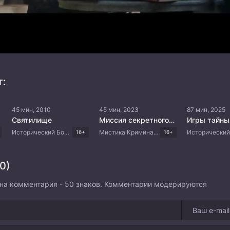
т:
45 мин, 2010
45 мин, 2023
87 мин, 2025
Святилище
Миссия секретного агента
Игры тайны
Исторический Боевик Драма Китайские дорамы
Мистика Криминал Китайские дорамы
16+
16+
0)
на комментария - 50 знаков. Комментарии модерируются