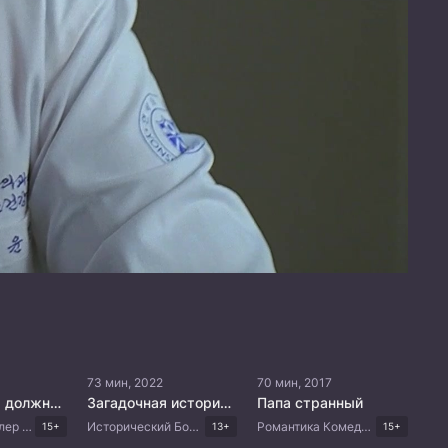
73 мин, 2022
70 мин, 2017
Белоснежка должна умереть
Загадочная история города Лунъюнь
Папа странный
Мистика Триллер Драма Корейские дорамы
Исторический Боевик Фэнтези Мистика Китайские дорамы
Романтика Комедия Драма Корейские дорамы
15+
13+
15+