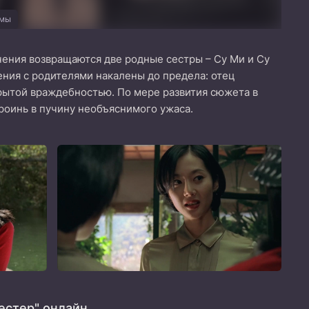
амы
чения возвращаются две родные сестры – Су Ми и Су
ения с родителями накалены до предела: отец
крытой враждебностью. По мере развития сюжета в
роинь в пучину необъяснимого ужаса.
естер" онлайн