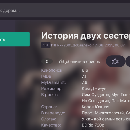
История двух сесте
еть
118 мин
2003
Добавлено: 17-06-2025, 00:07
18+
0
Добавить в список
0
Кинопоиск:
6.6
IMDB:
7.1
MyDramalist:
7.6
Режиссер:
Ким Джи-ун
В ролях:
Лим Су-джон, Мун Гын-ё
Но Сын-джин, Пак Ми-
Страна:
Корея Южная
В переводе:
Проф. Многоголосый, Се
Слоган:
У каждой семьи есть с
Качество:
BDRip 720p