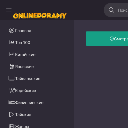
Главная
Смотр
Топ 100
Китайские
Японские
Тайваньские
Корейские
Филиппинские
Тайские
Жанры