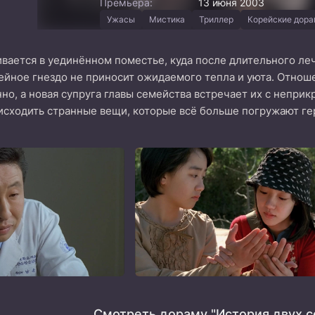
Премьера:
13 июня 2003
Ужасы
Мистика
Триллер
Корейские дор
вается в уединённом поместье, куда после длительного ле
мейное гнездо не приносит ожидаемого тепла и уюта. Отнош
но, а новая супруга главы семейства встречает их с непри
сходить странные вещи, которые всё больше погружают ге
Смотреть дораму "История двух с