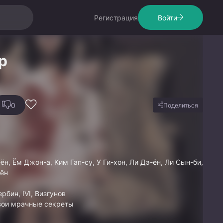
Регистрация
Войти
р
0
Поделиться
н, Ём Джон-а, Ким Гап-су, У Ги-хон, Ли Дэ-ён, Ли Сын-би,
хён
рбин, IVI, Визгунов
вои мрачные секреты