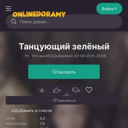
Войти
Танцующий зелёный
100 мин
2023
Добавлено: 20-06-2025, 23:06
16+
Смотреть
0
0
0
Поделиться
Добавить в список
IMDB:
5.2
MyDramalist:
7.5