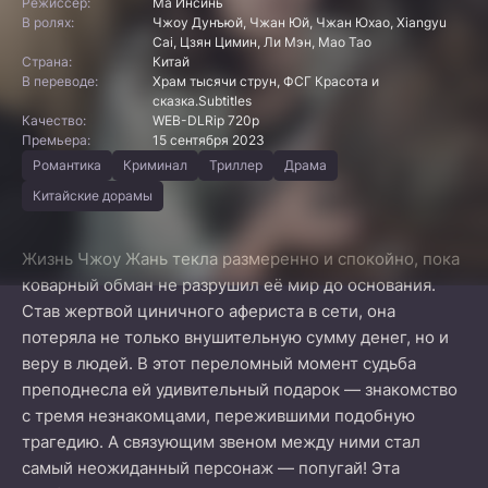
Режиссер:
Ма Инсинь
В ролях:
Чжоу Дунъюй, Чжан Юй, Чжан Юхао, Xiangyu
Cai, Цзян Цимин, Ли Мэн, Мао Тао
Страна:
Китай
В переводе:
Храм тысячи струн, ФСГ Красота и
сказка.Subtitles
Качество:
WEB-DLRip 720p
Премьера:
15 сентября 2023
Романтика
Криминал
Триллер
Драма
Китайские дорамы
Жизнь Чжоу Жань текла размеренно и спокойно, пока
коварный обман не разрушил её мир до основания.
Став жертвой циничного афериста в сети, она
потеряла не только внушительную сумму денег, но и
веру в людей. В этот переломный момент судьба
преподнесла ей удивительный подарок — знакомство
с тремя незнакомцами, пережившими подобную
трагедию. А связующим звеном между ними стал
самый неожиданный персонаж — попугай! Эта