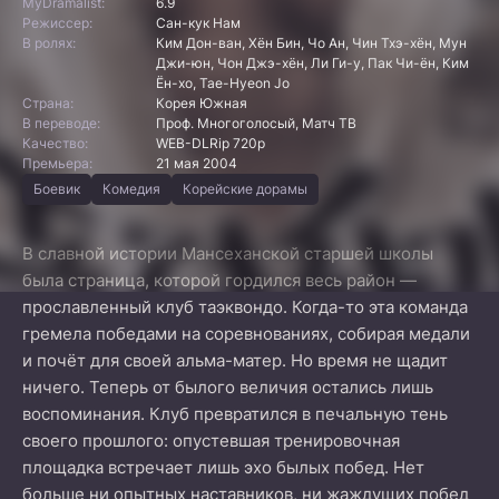
MyDramalist:
6.9
Режиссер:
Сан-кук Нам
В ролях:
Ким Дон-ван, Хён Бин, Чо Ан, Чин Тхэ-хён, Мун
Джи-юн, Чон Джэ-хён, Ли Ги-у, Пак Чи-ён, Ким
Ён-хо, Tae-Hyeon Jo
Страна:
Корея Южная
В переводе:
Проф. Многоголосый, Матч ТВ
Качество:
WEB-DLRip 720p
Премьера:
21 мая 2004
Боевик
Комедия
Корейские дорамы
В славной истории Мансеханской старшей школы
была страница, которой гордился весь район —
прославленный клуб таэквондо. Когда-то эта команда
гремела победами на соревнованиях, собирая медали
и почёт для своей альма-матер. Но время не щадит
ничего. Теперь от былого величия остались лишь
воспоминания. Клуб превратился в печальную тень
своего прошлого: опустевшая тренировочная
площадка встречает лишь эхо былых побед. Нет
больше ни опытных наставников, ни жаждущих побед