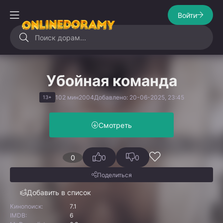
Войти
Убойная команда
102 мин
2004
Добавлено: 20-06-2025, 23:45
13+
Смотреть
0
0
0
Поделиться
Добавить в список
Кинопоиск:
7.1
IMDB:
6