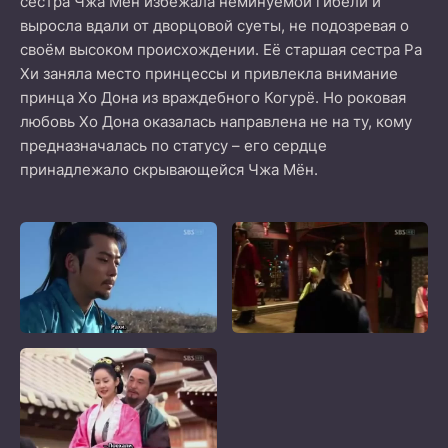
сестра Чжа Мён избежала неминуемой гибели и
выросла вдали от дворцовой суеты, не подозревая о
своём высоком происхождении. Её старшая сестра Ра
Хи заняла место принцессы и привлекла внимание
принца Хо Дона из враждебного Когурё. Но роковая
любовь Хо Дона оказалась направлена не на ту, кому
предназначалась по статусу – его сердце
принадлежало скрывающейся Чжа Мён.