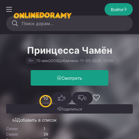
Войти
Принцесса Чамён
70 мин
2009
Добавлено: 11-05-2025, 10:00
15+
Смотреть
10
1
0
Поделиться
Добавить в список
Сезон:
1
Серия:
39