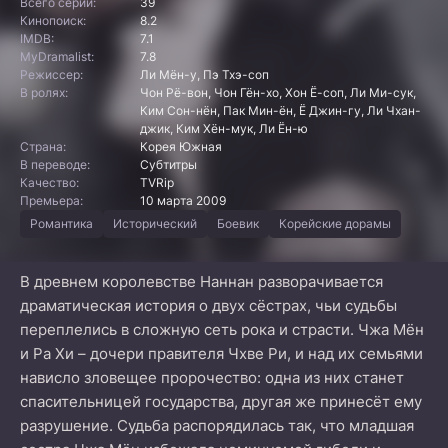
Всего серий:
39
Кинопоиск:
8.2
IMDB:
7.1
MyDramalist:
7.8
Режиссер:
Ли Мён-у, Пэ Тхэ-соп
В ролях:
Чон Рё-вон, Чон Гён-хо, Хон Ё-соп, Ли Ми-сук,
Ким Сон-нён, Пак Мин-ён, Ё Джин-гу, Ли Чхан-
джик, Ким Хён-мук, Ли Ён-ю
Страна:
Корея Южная
В переводе:
Субтитры
Качество:
TVRip
Премьера:
10 марта 2009
Романтика
Исторический
Боевик
Корейские дорамы
В древнем королевстве Наннан разворачивается
драматическая история о двух сёстрах, чьи судьбы
переплелись в сложную сеть рока и страсти. Чжа Мён
и Ра Хи – дочери правителя Чхве Ри, и над их семьями
нависло зловещее пророчество: одна из них станет
спасительницей государства, другая же принесёт ему
разрушение. Судьба распорядилась так, что младшая