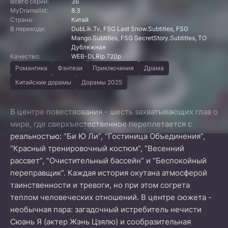
Всего серий:
36
MyDramalist:
8.3
Страна:
Китай
В переводе:
DubLik.Tv, FSG Last Snow.Subtitles, FSG
Mango.Subtitles, FSG SecretStory.Subtitles, ТО
Дубляжная
Качество:
WEB-DLRip 720p
Романтика
Фэнтези
Приключения
Драма
Китайские дорамы
Дорамы 2025
В центре повествования - шесть захватывающих глав о
мире, где сверхъестественное переплетается с
реальностью: “Би Ю Ли”, “Гостиница Объединения”,
“Красный тренировочный костюм”, “Весенний
рассвет”, “Очистительный бассейн” и “Беспокойный
переправщик”. Каждая история окутана атмосферой
таинственности и тревоги, но при этом согрета
теплом человеческих отношений. В центре сюжета -
необычная пара: загадочный истребитель нечисти
Сюань Я (актер Жэнь Цзялю) и сообразительная