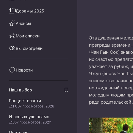
Дорамы 2025
Анонсы
Мои списки
Эта душевная мело
преграды времени. 
Вы смотрели
(Чан Гын Сок) знак
их счастью препятс
уезжает за рубеж, 
Новости
Чжун (вновь Чан Гы
знакомство начинае
неожиданный поворо
Наш выбор
молодым людям пре
Расцвет власти
ради родительской 
1 067 просмотров, 2026
И вспыхнуло пламя
857 просмотров, 202?
Цветение