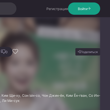
Регистрация
Войти
0
Поделиться
 Ким Щи-ху, Сон Ын-со, Чон Джин-ён, Ким Ён-гван, Со Ин-
и, Ли Ми-сук