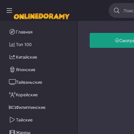
Главная
Смотр
Топ 100
Китайские
Японские
Тайваньские
Корейские
Филиппинские
Тайские
Жанры