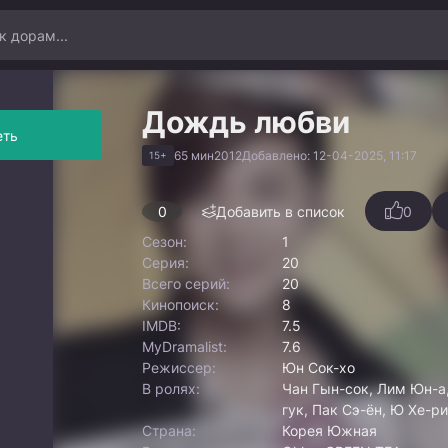
Дождь любви
еть
65 мин
2012
Добавлено: 12-04-2025, 11:17
15+
0
Добавить в список
0
Сезон:
1
Серия:
20
Всего серий:
20
Кинопоиск:
8
IMDB:
7.5
MyDramalist:
7.6
Режиссер:
Юн Сок-хо
В ролях:
Чан Гын-сок, Лим Юн-а,
гук, Пак Сэ-ён, Ю Хе-р
Страна:
Корея Южная