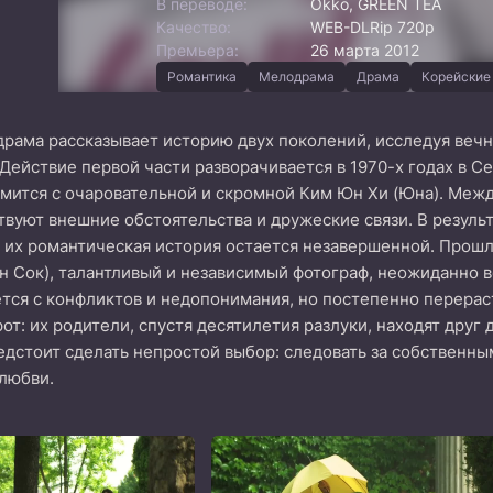
В переводе:
Okko, GREEN TEA
Качество:
WEB-DLRip 720p
Премьера:
26 марта 2012
Романтика
Мелодрама
Драма
Корейские
драма рассказывает историю двух поколений, исследуя веч
Действие первой части разворачивается в 1970-х годах в Се
омится с очаровательной и скромной Ким Юн Хи (Юна). Меж
твуют внешние обстоятельства и дружеские связи. В резуль
и их романтическая история остается незавершенной. Прошл
н Сок), талантливый и независимый фотограф, неожиданно в
тся с конфликтов и недопонимания, но постепенно перерас
т: их родители, спустя десятилетия разлуки, находят друг 
дстоит сделать непростой выбор: следовать за собственн
любви.