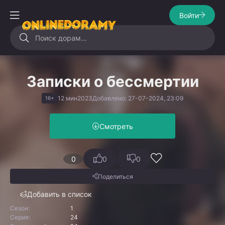
Войти
Записки о бессмертии
12 мин
2023
Добавлено: 27-07-2024, 23:09
16+
Смотреть
0
0
0
Поделиться
Добавить в список
Сезон:
1
Серия:
24