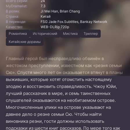
Всего серий:
24
MyDramalist:
7.3
В ролях:
Ji Mei Han, Brian Chang
Страна:
Китай
В переводе:
FSG Jade Fox.Subtitles, Bankay Network
Качество:
WEB-DLRip 720p
Романтика
Исторический
Мистика
Триллер
Китайские дорамы
Главный герой был несправедливо обвинён в
жестоком преступлении, известном как «резня семьи
Сю». Спустя много лет он оказывается втянут в планы
выживших, которые хотят отомстить настоящему
злодею и восстановить справедливость. Чжоу Юйи,
лучший рассказчик в мире, и семь таинственных
слушателей оказываются на необитаемом острове.
Многочисленные улики на острове указывают на
давнее дело о резне семьи Сю. Чтобы найти
виновника резни, гости должны использовать
подсказки из шести книг рассказов. По мере того как