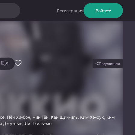
Регистрация
Войти
1
Поделиться
е, Пён Хи-бон, Чин Гён, Кан Щин-иль, Ким Хэ-сук, Ким
Ли Джу-сын, Ли Пхиль-мо