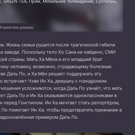
uk, GREEN TEA, Прим, Мобильное телевидение, Субтитры,
Корейские дорамы
м. Жизнь семьи рушится после трагической гибели
на заводе. Поскольку тело Хо Сана не найдено, СМИ
сей страны. Мать Ха Мёна и его младший брат
илому человеку, возможно, страдающему болезнью
ве Даль По, и Ха Мён решает поддержать эту
о встречает Чхве Ин Ха, девушку с «синдромом
отношения усложняются, когда Даль По узнаёт, что мать
 лет Даль По и Ин Ха оказываются одноклассниками в
н перед Гонгпилом. Ин Ха мечтает стать репортёром,
 По помогает Ин Ха, чтобы предотвратить признание в
, вдохновлённая примером Даль По.