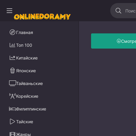
Главная
Смотр
Топ 100
Китайские
Японские
Тайваньские
Корейские
Филиппинские
Тайские
Жанры