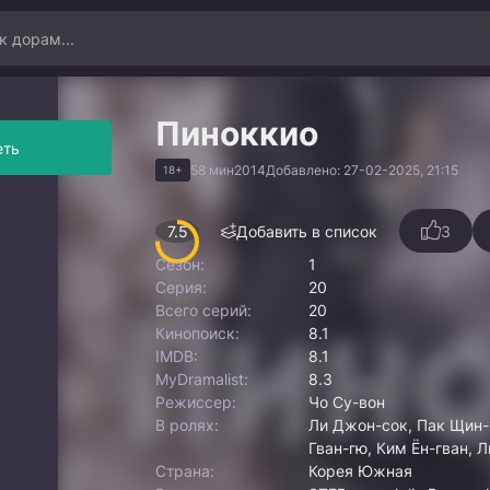
Пиноккио
еть
58 мин
2014
Добавлено: 27-02-2025, 21:15
18+
7.5
Добавить в список
3
Сезон:
1
Серия:
20
Всего серий:
20
Кинопоиск:
8.1
IMDB:
8.1
MyDramalist:
8.3
Режиссер:
Чо Су-вон
В ролях:
Ли Джон-сок, Пак Щин-х
Гван-гю, Ким Ён-гван, 
Страна:
Корея Южная