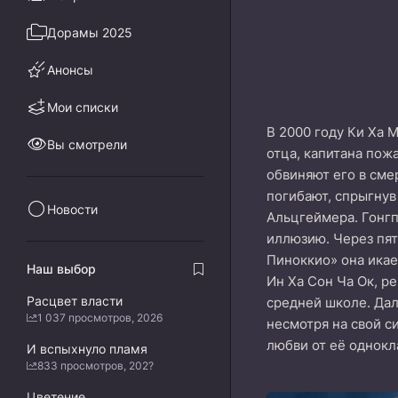
Дорамы 2025
Анонсы
Мои списки
В 2000 году Ки Ха 
Вы смотрели
отца, капитана пож
обвиняют его в сме
погибают, спрыгнув
Новости
Альцгеймера. Гонгп
иллюзию. Через пят
Пиноккио» она икает
Наш выбор
Ин Ха Сон Ча Ок, р
Расцвет власти
средней школе. Дал
1 037 просмотров, 2026
несмотря на свой с
любви от её однокл
И вспыхнуло пламя
833 просмотров, 202?
Цветение