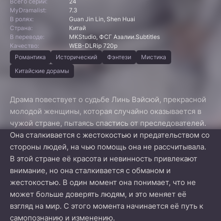
Всего серий:
24
MyDramalist:
7.3
В ролях:
Guan Jin Lin, Shen Huai
Страна:
Китай
В переводе:
MKStudio, ФСГ Азалии.Subtitles
Качество:
WEB-DLRip 720p
Романтика
Исторический
Фэнтези
Мистика
Китайские дорамы
Драма повествует о судьбе Линь Вэйсюй, прекрасной
молодой женщины, которая случайно оказывается в
чужой стране, пытаясь спастись от преследователей.
Она сталкивается с жестокостью и предательством со
стороны людей, на чью помощь она не рассчитывала.
В этой стране её красота и невинность привлекают
внимание, но она сталкивается с обманом и
жестокостью. В один момент она понимает, что не
может больше доверять людям, и это меняет её
взгляд на мир. С этого момента начинается её путь к
самопознанию и изменению.