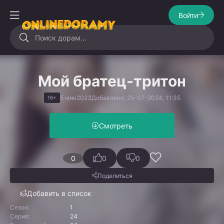
Войти
Мой братец-тритон
5 мин
2023
Добавлено: 25-07-2024, 11:35
16+
Смотреть
0
0
0
Поделиться
Добавить в список
Сезон:
1
Серия:
24