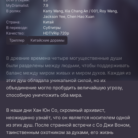
MyDramalist:
7.9
В ролях:
Karry Wang, Xia Chang An / 001, Roy Wang,
Jackson Yee, Chen Hao Xuan
Страна:
Китай
В переводе:
Субтитры
Качество:
HDTVRip 720p
Триллер
Китайские дорамы
В древние времена четыре могущественные души
были разделены между людьми, чтобы поддерживать
баланс между миром живых и миром духов. Каждая из
этих душ обладала уникальной силой, но их
объединение могло пробудить величайшую угрозу,
способную уничтожить оба мира.
В наши дни Хан Юн Со, скромный архивист,
неожиданно узнаёт, что он является носителем одной
из этих душ. После странной встречи с Со Джи Воном,
таинственным охотником за духами, его жизнь