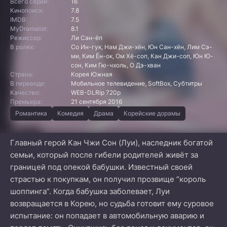
Всего серий:
16
Кинопоиск:
7.8
IMDB:
7.5
MyDramalist:
8.1
Режиссер:
Ли Сан-ёп
В ролях:
Со Ин-гук, Нам Джи-хён, Юн Сан-хён, Лим Сэ-
ми, Ким Ён-ок, Ом Хё-соп, Кан Джи-соп, Юн Ю-
сон, Ким Гю-чхоль, О Дэ-хван
Страна:
Корея Южная
В переводе:
Мобильное телевидение, SoftBox, Субтитры
Качество:
WEB-DLRip 720p
Премьера:
21 сентября 2016
Романтика
Комедия
Драма
Корейские дорамы
Главный герой Кан Чжи Сон (Луи), наследник богатой
семьи, который после гибели родителей живёт за
границей под опекой бабушки. Известный своей
страстью к покупкам, он получил прозвище “король
шоппинга”. Когда бабушка заболевает, Луи
возвращается в Корею, но судьба готовит ему суровое
испытание: он попадает в автомобильную аварию и