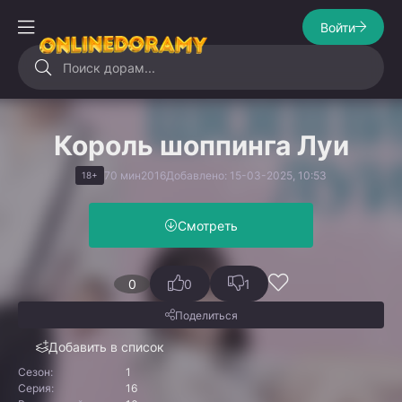
Войти
Король шоппинга Луи
70 мин
2016
Добавлено: 15-03-2025, 10:53
18+
Смотреть
0
0
1
Поделиться
Добавить в список
Сезон:
1
Серия:
16