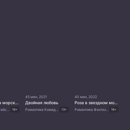
45 мин, 2021
40 мин, 2022
Я жду, когда морской бриз обнимет тебя
Двойная любовь
Роза в звездном море
Романтика Китайские дорамы
Романтика Комедия Драма Китайские дорамы
Романтика Фэнтези Китайские дорамы
16+
13+
16+