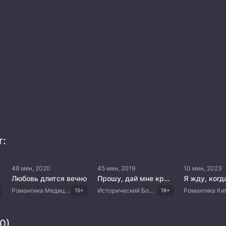
т:
48 мин, 2020
45 мин, 2019
10 мин, 2023
Любовь длится вечно
Прошу, дай мне крылья
Романтика Медицина Комедия Драма Японские дорамы
Исторический Боевик Мистика Триллер Китайские дорамы
15+
16+
0)