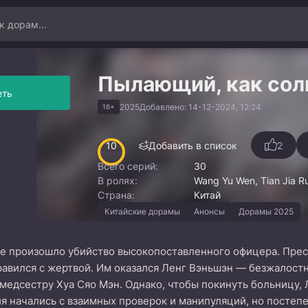
Пылающий, как сол
еть
2025
Добавлено: 14-12-2024, 12:24
16+
10
Добавить в список
2
Всего серий:
30
В ролях:
Wang Yu Wen, Tian Jia R
Страна:
Китай
Китайские дорамы
Анонсы
Дорамы 2025
ле произошло убийство высокопоставленного офицера. Прес
авился с жертвой. Им оказался Ленг Вэньшэн — безжалостн
едсестру Хуа Сяо Мэн. Однако, чтобы покинуть больницу, 
я начались с взаимных проверок и манипуляций, но постепе