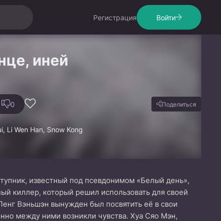
Регистрация
Войти
нце, иней
0
Поделиться
ui, Li Wen Han, Snow Kong
тупник, известный под псевдонимом «Белый день»,
ый киллер, который решил использовать для своей
Ленг Вэньшэн вынужден был посвятить её в свои
нно между ними возникли чувства. Хуа Сяо Мэн,