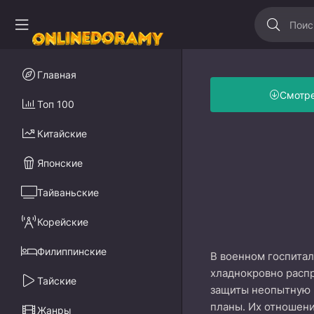
Главная
Смотр
Топ 100
Китайские
Японские
Тайваньские
Корейские
Филиппинские
В военном госпита
хладнокровно распр
Тайские
защиты неопытную м
планы. Их отношени
Жанры