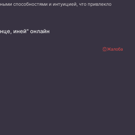
ьными способностями и интуицией, что привлекло
нце, иней" онлайн
Жалоба