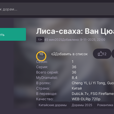
Лиса-сваха: Ван Цю
еть
45 мин
2025
Добавлено: 9-11-2025, 22:00
13+
10
Добавить в список
12
Сезон:
1
Серия:
36
Всего серий:
36
MyDramalist:
8.4
В ролях:
Cheng Yi, Li Yi Tong, Gu
Страна:
Китай
В переводе:
DubLik.Tv, FSG Fireflame
Качество:
WEB-DLRip 720p
Китайские дорамы
Дорамы 2025
Романтика