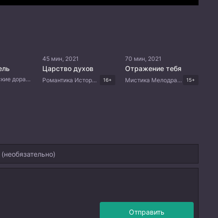
45 мин, 2021
70 мин, 2021
ель
Царство духов
Отражение тебя
Боевик Китайские дорамы
Романтика Исторический Боевик Фэнтези Китайские дорамы
Мистика Мелодрама Триллер Драма Корейские дорамы
16+
15+
Отправить