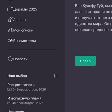
Ван Куанфу Гуй, сы
Дорамы 2025
даосских врат, и он
и получает от него
Анонсы
единства мира. Он 
покидает родовое п
Мои списки
Вы смотрели
Новости
Плеер
Наш выбор
Расцвет власти
1 049 просмотров, 2026
И вспыхнуло пламя
849 просмотров, 202?
Цветение