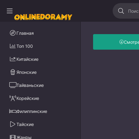
Главная
Смотр
Топ 100
Китайские
Японские
Тайваньские
Корейские
Филиппинские
Тайские
Жанры