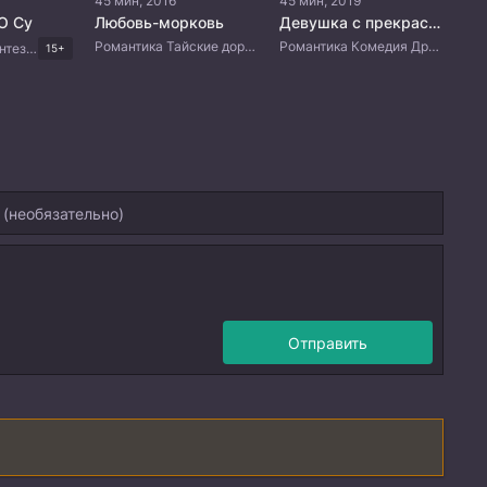
45 мин, 2016
45 мин, 2019
О Су
Любовь-морковь
Девушка с прекрасными мечами
Романтика Тайские дорамы
Романтика Комедия Драма Боевые искусства Китайские дорамы
Романтика Фэнтези Комедия Корейские дорамы
15+
Отправить