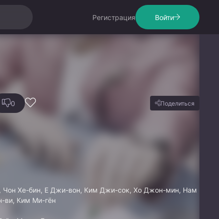
Регистрация
Войти
0
Поделиться
, Чон Хе-бин, Е Джи-вон, Ким Джи-сок, Хо Джон-мин, Нам
н-ви, Ким Ми-гён