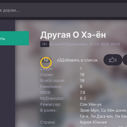
Другая О Хэ-ён
еть
60 мин
2016
Добавлено: 15-03-2025, 00:14
16+
10
Добавить в список
3
Сезон:
1
Серия:
18
Всего серий:
18
Кинопоиск:
8
IMDB:
7.8
MyDramalist:
8.2
Режиссер:
Сон Хён-ук
В ролях:
Эрик Мун, Со Хён-джин
Ги-э, Ли Джэ-юн, Ли Ха
Страна:
Корея Южная