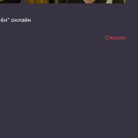
-ён" онлайн
Жалоба