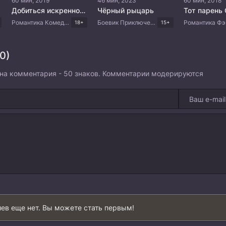
60 мин, 2019
46 мин, 2023
60 мин, 2018
Добиться искренности
Чёрный рыцарь
Тот парень 
Романтика Комедия Драма Корейские дорамы
Боевик Приключения Драма Корейские дорамы
18+
15+
0)
на комментария - 50 знаков. Комментарии модерируются
ев еще нет. Вы можете стать первым!