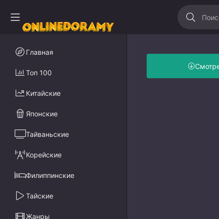
Главная
Смотр
Топ 100
Китайские
Японские
Тайваньские
Корейские
Филиппинские
Тайские
Жанры