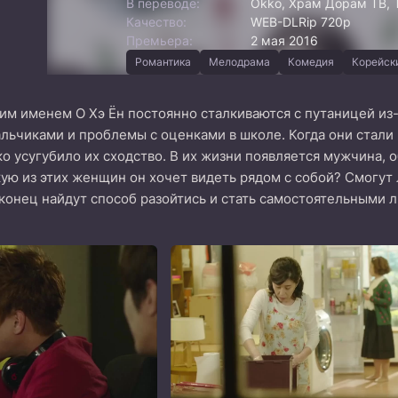
В переводе:
Okko, Храм Дорам ТВ, 
Качество:
WEB-DLRip 720p
Премьера:
2 мая 2016
Романтика
Мелодрама
Комедия
Корейск
м именем О Хэ Ён постоянно сталкиваются с путаницей из-з
льчиками и проблемы с оценками в школе. Когда они стали 
ко усугубило их сходство. В их жизни появляется мужчина,
ую из этих женщин он хочет видеть рядом с собой? Смогут 
конец найдут способ разойтись и стать самостоятельными 