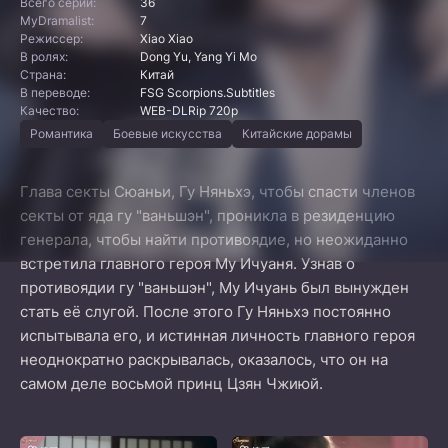
Всего серий:
36
MyDramalist:
7
Режиссер:
Xiao Xiao
В ролях:
Dong Yu, Yang Yi Mo
Страна:
Китай
В переводе:
FSG Scorpions.Subtitles
Качество:
WEB-DLRip 720p
Романтика
Боевые искусства
Китайские дорамы
Глава секты Сюаньи, Гу Няньхэ, чтобы спасти членов
секты от яда гу "ваньшэн", проникла в резиденцию
генерала, чтобы найти противоядие, но неожиданно
встретила главного героя Му Ичуаня. Узнав о
противоядии гу "ваньшэн", Му Ичуань был вынужден
стать её слугой. После этого Гу Няньхэ постоянно
испытывала его, и истинная личность главного героя
неоднократно раскрывалась, оказалось, что он на
самом деле восьмой принц Цзян Чжиюй.