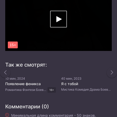
Так же смотрят:
10 мин, 2024
40 мин, 2023
Появление феникса
Я с тобой
Мистика Комедия Драма Боевые искусства Китайские дорамы
Романтика Фэнтези Боевые искусства Китайские дорамы
16+
Комментарии (0)
Минимальная длина комментария - 50 знаков.