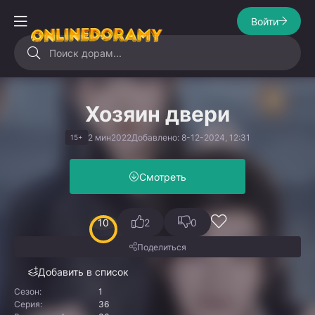
Войти
Хозяин двери
2 мин
2022
Добавлено: 8-12-2024, 12:31
15+
Смотреть
10
2
0
Поделиться
Добавить в список
Сезон:
1
Серия:
36