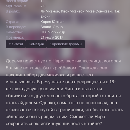
Всего серий:
12
MyDramalist:
7.3
В ролях:
Ли Чхэ-юн, Квон Чхэ-вон, Чхве Сон-хван, Пэк
Е-бин
Страна:
Корея Южная
В переводе:
Sound-Group
Качество:
HDTVRip 720p
Премьера:
21 июля 2017
Фэнтези
Комедия
Корейские дорамы
Дорама повествует о Наре, шестикласснице, которая
больше не хочет быть ребёнком. Однажды она
находит набор для макияжа и решает его
использовать. В результате она превращается в 16-
летнюю девушку по имени Битна и пытается
сблизиться с другом своего брата, который готовится
стать айдолом. Однако, сама того не осознавая, она
оказывается втянутой в тренировки, чтобы тоже стать
айдолом и быть рядом с ним. Сможет ли Нара
сохранить свою истинную личность в тайне?