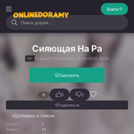
Войти
Сияющая На Ра
12 мин
2017
Добавлено: 14-03-2025, 02:30
16+
Смотреть
0
0
0
Поделиться
Добавить в список
Сезон:
1
Серия:
12