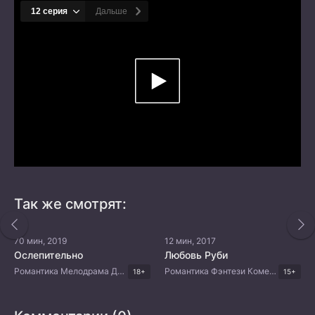
Так же смотрят:
70 мин, 2019
12 мин, 2017
Ослепительно
Любовь Руби
Романтика Мелодрама Драма Корейские дорамы
Романтика Фэнтези Комедия Корейские дорамы
18+
15+