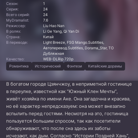
Сезон:
1
Серия:
24
Всего серий:
24
MyDramalist:
7.6
Режиссер:
Liu Hao Nan
В ролях:
Li Ge Yang, Qi Yan Di
Страна:
Китай
В переводе:
Light Breeze, FSG Mango.Subtitles,
Автоперевод.Subtitles, Dorama_Star, ТО
Дубляжная
Качество:
WEB-DLRip 720p
Романтика
Исторический
Фэнтези
Китайские дорамы
В богатом городе Цзянчжоу, в неприметной гостинице
в переулке, известной как “Южный Клен Мечты”,
живёт хозяйка по имени Аке. Она загадочна и красива,
но её характер непредсказуем: она может внезапно
вспылить перед гостями. Несмотря на это, гостиница
пользуется большим спросом, так как посетители
обнаруживают, что после сна здесь их заботы
исчезают, как дым. Согласно “Истории Поздней Хань”,