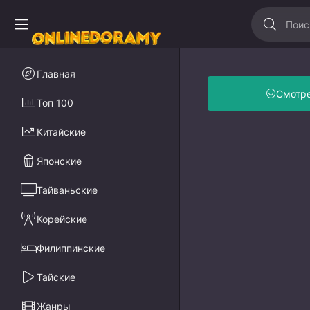
Главная
Смотр
Топ 100
Китайские
Японские
Тайваньские
Корейские
Филиппинские
Тайские
Жанры