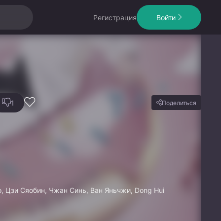
Регистрация
Войти
1
Поделиться
, Цзи Сяобин, Чжан Синь, Ван Яньчжи, Dong Hui