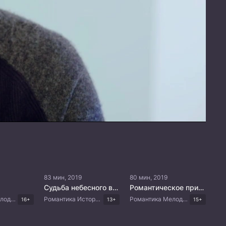
83 мин, 2019
80 мин, 2019
Судьба небесного владыки
Романтическое приложение
Романтика Мелодрама Драма Корейские дорамы
Романтика Исторический Боевик Фэнтези Китайские дорамы
Романтика Мелодрама Комедия Корейские дорамы
16+
13+
15+