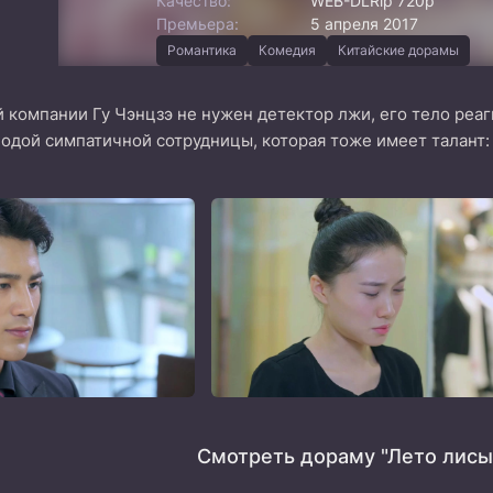
Качество:
WEB-DLRip 720p
Премьера:
5 апреля 2017
Романтика
Комедия
Китайские дорамы
 компании Гу Чэнцзэ не нужен детектор лжи, его тело реа
одой симпатичной сотрудницы, которая тоже имеет талант:
Смотреть дораму "Лето лисы