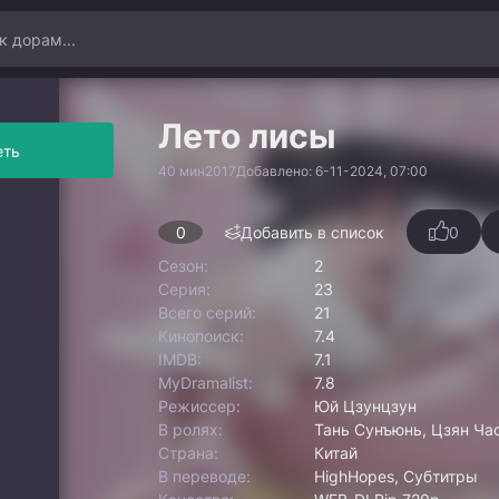
Лето лисы
еть
40 мин
2017
Добавлено: 6-11-2024, 07:00
0
Добавить в список
0
Сезон:
2
Серия:
23
Всего серий:
21
Кинопоиск:
7.4
IMDB:
7.1
MyDramalist:
7.8
Режиссер:
Юй Цзунцзун
В ролях:
Тань Сунъюнь, Цзян Чао
Страна:
Китай
В переводе:
HighHopes, Субтитры